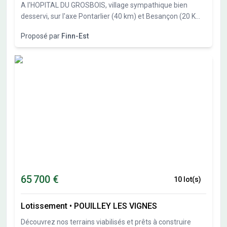
et pluvial Les informations sur l'état des risques auxquels
A l'HOPITAL DU GROSBOIS, village sympathique bien
ce bien est exposé sont disponibles sur le site Géorisques :
desservi, sur l'axe Pontarlier (40 km) et Besançon (20 Km),
www.georisques.gouv.fr
Finn-Est, spécialiste des constructions bois vous propose
Proposé par
Finn-Est
27 parcelles de 551m² à 838 m². Libre constructeur.
65 700 €
10 lot(s)
Lotissement
•
POUILLEY LES VIGNES
Découvrez nos terrains viabilisés et prêts à construire