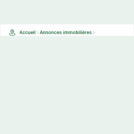
Accueil
Annonces immobilières
Tous les produits
0 terrains, maisons-neuves et appartements neufs à
vendre à Cernans (39)
Nos-terrains.com offre une vitrine exclusive
aux acteurs de l'immobilier.