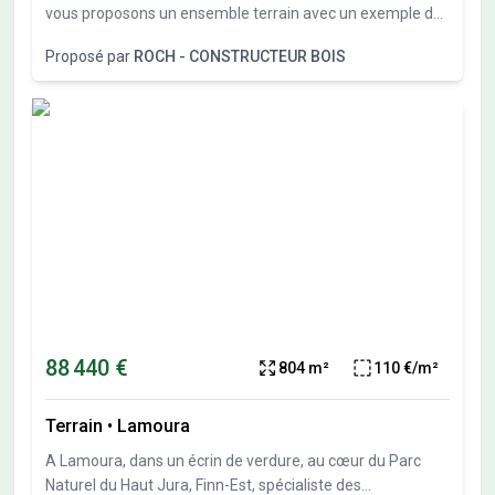
vous proposons un ensemble terrain avec un exemple de
projet qui reste à personnaliser ou modifier à votre
Proposé par
ROCH - CONSTRUCTEUR BOIS
convenance. Terrain exposé sud.
88 440 €
804 m²
110 €/m²
Terrain
•
Lamoura
A Lamoura, dans un écrin de verdure, au cœur du Parc
Naturel du Haut Jura, Finn-Est, spécialiste des