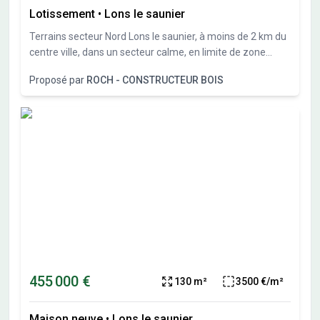
Lotissement
•
Lons le saunier
Terrains secteur Nord Lons le saunier, à moins de 2 km du
centre ville, dans un secteur calme, en limite de zone
constructible, nous vous proposons plusieurs terrains
Proposé par
ROCH - CONSTRUCTEUR BOIS
constructibles de 550 à 1300M²
455 000 €
130 m²
3500 €/m²
Maison neuve
•
Lons le saunier