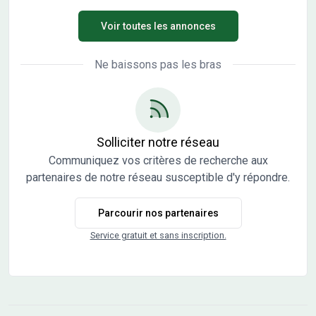
Pouilley-Français offre un cadre de vie agréable. Village
Voir toutes les annonces
authentique, Pouilley-Français propose à ses habitants
une charmante église néo-classique construite dans les
années 1838-1841. Commune ouverte sur la nature, elle
Ne baissons pas les bras
saura séduire les amateurs de randonnées et d'activités
en plein air. Au cour d'un quartier résidentiel de Pouilley-
Français, le lotissement La Clé des Champs bénéficie
d'une situation idéale. À proximité du centre historique du
village et des grands axes principaux, ce lotissement
Solliciter notre réseau
profite d'une adresse très connectée. Toutes les
Communiquez vos critères de recherche aux
commodités et services sont accessibles à proximité. Le
partenaires de notre réseau susceptible d'y répondre.
site La Clé des Champs compte 42 terrains à bâtir
viabilisés dont 1 terrain intermédiaire et 1 terrain réservé
Parcourir nos partenaires
à des constructions gr Les informations sur l'état des
risques auxquels ce bien est exposé sont disponibles sur
Service gratuit et sans inscription.
le site Géorisques : www.georisques.gouv.fr