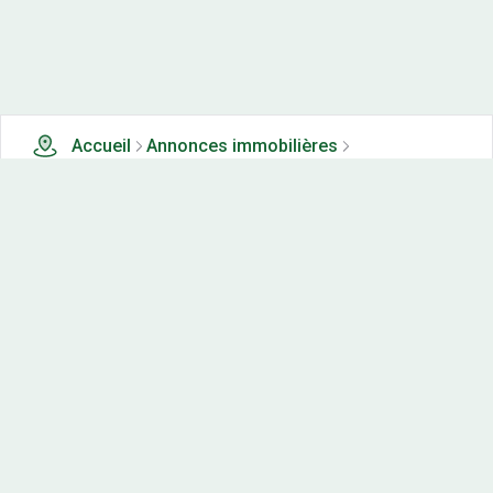
Accueil
Annonces immobilières
Tous les produits
0 terrains, maisons-neuves et appartements neufs à
vendre à Champagnole (39)
Nos-terrains.com offre une vitrine exclusive
aux acteurs de l'immobilier.