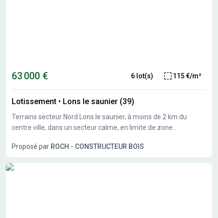
63 000 €
6 lot(s)
115 €/m²
Lotissement
•
Lons le saunier (39)
Terrains secteur Nord Lons le saunier, à moins de 2 km du
centre ville, dans un secteur calme, en limite de zone
constructible, nous vous proposons plusieurs terrains
Proposé par
ROCH - CONSTRUCTEUR BOIS
constructibles de 550 à 1300M²