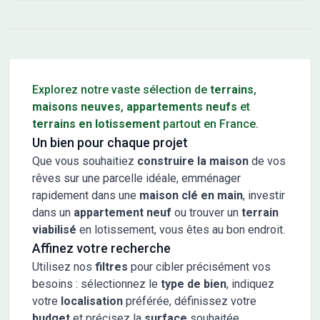
Conseils pour l'achat d'un bien immobilier
Explorez notre vaste sélection de
terrains
,
maisons neuves
,
appartements neufs
et
terrains en lotissement
partout en France.
Un bien pour chaque projet
Que vous souhaitiez
construire la maison
de vos
rêves sur une parcelle idéale, emménager
rapidement dans une
maison clé en main
, investir
dans un
appartement neuf
ou trouver un
terrain
viabilisé
en lotissement, vous êtes au bon endroit.
Affinez votre recherche
Utilisez nos
filtres
pour cibler précisément vos
besoins : sélectionnez le
type de bien
, indiquez
votre
localisation
préférée, définissez votre
budget
et précisez la
surface
souhaitée.