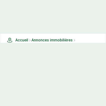
Accueil
Annonces immobilières
Tous les produits
2 terrains, maisons-neuves et appartements neufs à
vendre à Charezier (39)
Nos-terrains.com offre une vitrine exclusive