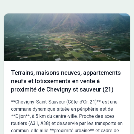
actifs et les familles en quête de sérénité. Le site Côté Sud
compte 14 terrains à bâtir viabilisés allant de 355 à 670 m². Les
prestations et les aménagements ont été pensés pour
satisfaire les besoins de chaque foyer : accès aux autoroutes
A31, A39 et aux voies rapides vers Dijon, habillage des coffrets.
Au sein du quartier Côté Sud, un espace paysagé singulier
prend vie : le Jardin de Pluie. Véritable liaison piétonne, il Les
informations sur l'état des risques auxquels ce bien est exposé
sont disponibles sur le site Géorisques : www.georisques.gouv.fr
Terrains, maisons neuves, appartements
neufs et lotissements en vente à
proximité de Chevigny st sauveur (21)
**Chevigny-Saint-Sauveur (Côte-d’Or, 21)** est une
commune dynamique située en périphérie est de
**Dijon**, à 5 km du centre-ville. Proche des axes
routiers (A31, A38) et desservie par les transports en
commun, elle allie **proximité urbaine** et cadre de