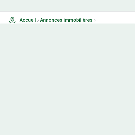
Accueil
Annonces immobilières
Tous les produits
1 terrains, maisons-neuves et appartements neufs à
vendre à Chevigny st sauveur (21)
Nos-terrains.com offre une vitrine exclusive
aux acteurs de l'immobilier.
Diffuser vos annonces