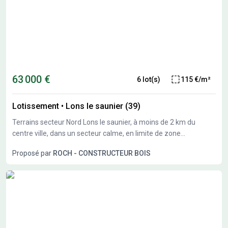
63 000 €
6 lot(s)
115 €/m²
Lotissement
•
Lons le saunier (39)
Terrains secteur Nord Lons le saunier, à moins de 2 km du
centre ville, dans un secteur calme, en limite de zone
constructible, nous vous proposons plusieurs terrains
Proposé par
ROCH - CONSTRUCTEUR BOIS
constructibles de 550 à 1300M²