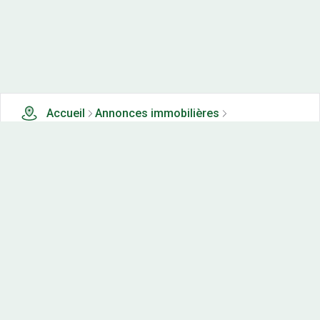
Accueil
Annonces immobilières
Tous les produits
4 terrains, maisons-neuves et appartements neufs à
vendre à Courlans (39)
Nos-terrains.com offre une vitrine exclusive
aux acteurs de l'immobilier.