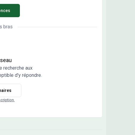
ose de réaliser votre projet de construction de
onces
ividuelle. Maisons Chênes propose de
truire votre maison neuve avec toutes les
tations suivantes : - Plan sur-mesure et
s bras
onnalisé de 2 à 6 chambres - Mode de chauffage
hoix - Grands choix d'équipements et de
tations - Matériaux de qualité selon les normes
igueur - Accompagnement dans le choix et
quisition du terrain - Construction conforme à la
réseau
 2020 Demandez une étude gratuite et
e recherche aux
onnalisée de votre projet de construction sur ce
ptible d'y répondre.
ain ! Prix hors frais de notaire. Terrain sélectionné
u pour vous sous réserve de disponibilité et au prix
naires
qué par notre partenaire foncier. Conditions et
els non contractuels. Cette annonce a été créée
scription.
iffusée avec le logiciel VITAHOME. Contactez
it ROUMIER au 07 83 11 05 71 ou au 03 86 48 00
Maisons Chênes - Agence d'Auxerre/St Georges).