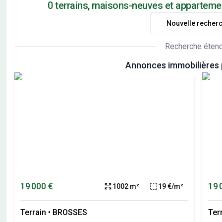
0 terrains, maisons-neuves et appartemen
Nouvelle recher
Recherche éten
Annonces immobilières p
19 000 €
19 
1002 m²
19 €/m²
Terrain
•
BROSSES
Ter