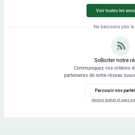
maison individuelle. Maisons Chênes propose de
prop
Voir toutes les ann
construire votre maison neuve avec toutes les
maison ind
prestations suivantes : - Plan sur-mesure et
cons
personnalisé de 2 à 6 chambres - Mode de chauffage
pres
Ne baissons pas le
au choix - Grands choix d'équipements et de
pers
prestations - Matériaux de qualité selon les normes
au c
en vigueur - Accompagnement dans le choix et
pres
l’acquisition du terrain - Construction conforme à la
en v
nouvelle RE 2020 Demandez une étude gratuite et
l’ac
Solliciter notre 
personnalisée de votre projet de construction sur ce
nouvelle RE
Communiquez vos critères d
terrain ! Prix hors frais de notaire. Terrain sélectionné
pers
partenaires de notre réseau susce
et vu pour vous sous réserve de disponibilité et au prix
terr
indiqué par notre partenaire foncier. Conditions et
et v
Parcourir nos parte
visuels non contractuels. Cette annonce a été créée
indi
et diffusée avec le logiciel VITAHOME. Contactez
visu
Service gratuit et sans in
Benoit ROUMIER au 07 83 11 05 71 ou au 03 86 48 00
et d
88 (Maisons Chênes - Agence d'Auxerre/St Georges).
Beno
88 (