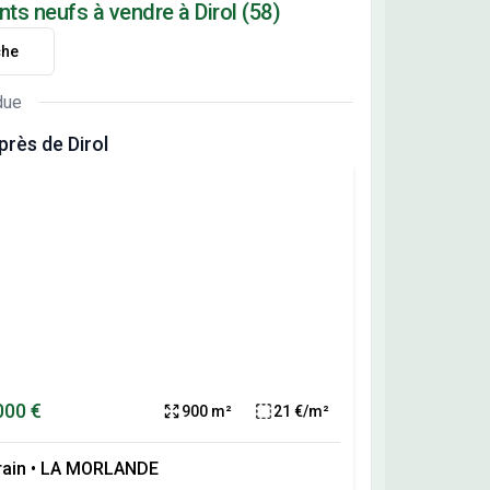
ts neufs à vendre à Dirol (58)
che
due
rès de Dirol
000 €
900 m²
21 €/m²
rain
•
LA MORLANDE