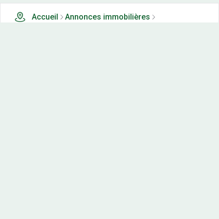
Accueil
Annonces immobilières
Tous les produits
13326 terrains, maisons-neuves et appartements neufs à
vendre à Eure (27)
Nos-terrains.com offre une vitrine exclusive
aux acteurs de l'immobilier.
Diffuser vos annonces
Contactez-nous