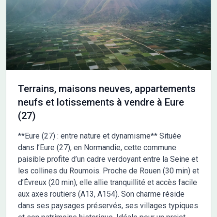
dispose d'une école primaire à proximité. Un accès à la
nationale 13 est disponible à 10 kilomètres. Il y a des
commerces à proximité. Plusieurs restaurants se trouvent à
une quinzaine de minutes de voiture. NOUS CONTACTER Ce
terrain est proposé à la vente par un partenaire de Les Maisons
Extraco Gravigny. Le prix est de 65 000 euros. Pour plus de
renseignements, contactez Benjamin Grzeskowiak au 06-74-
70-86-28. N'hésitez pas à prendre contact rapidement.
Terrains, maisons neuves, appartements
neufs et lotissements à vendre à Eure
(27)
**Eure (27) : entre nature et dynamisme** Située
dans l’Eure (27), en Normandie, cette commune
paisible profite d’un cadre verdoyant entre la Seine et
les collines du Roumois. Proche de Rouen (30 min) et
d’Évreux (20 min), elle allie tranquillité et accès facile
aux axes routiers (A13, A154). Son charme réside
dans ses paysages préservés, ses villages typiques