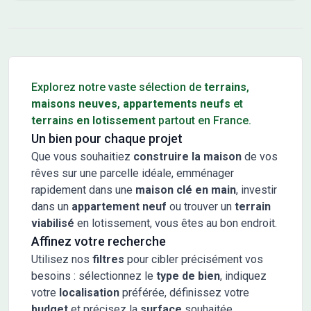
Conseils pour l'achat d'un bien immobilier
Explorez notre vaste sélection de
terrains
,
maisons neuves
,
appartements neufs
et
terrains en lotissement
partout en France.
Un bien pour chaque projet
Que vous souhaitiez
construire la maison
de vos
rêves sur une parcelle idéale, emménager
rapidement dans une
maison clé en main
, investir
dans un
appartement neuf
ou trouver un
terrain
viabilisé
en lotissement, vous êtes au bon endroit.
Affinez votre recherche
Utilisez nos
filtres
pour cibler précisément vos
besoins : sélectionnez le
type de bien
, indiquez
votre
localisation
préférée, définissez votre
budget
et précisez la
surface
souhaitée.