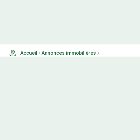
Accueil
Annonces immobilières
Tous les produits
2 terrains, maisons-neuves et appartements neufs à
vendre à Francheville (39)
Nos-terrains.com offre une vitrine exclusive