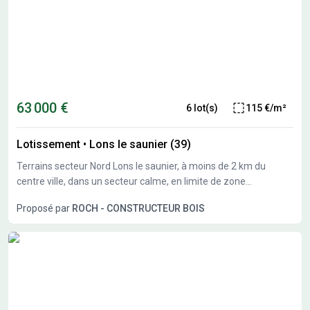
63 000 €
6 lot(s)
115 €/m²
Lotissement
•
Lons le saunier (39)
Terrains secteur Nord Lons le saunier, à moins de 2 km du
centre ville, dans un secteur calme, en limite de zone
constructible, nous vous proposons plusieurs terrains
Proposé par
ROCH - CONSTRUCTEUR BOIS
constructibles de 550 à 1300M²