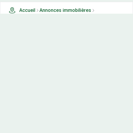
Accueil
Annonces immobilières
Tous les produits
1972 terrains, maisons-neuves et appartements neufs à
vendre à Haut-rhin (68)
Nos-terrains.com offre une vitrine exclusive
aux acteurs de l'immobilier.
Diffuser vos annonces
Contactez-nous