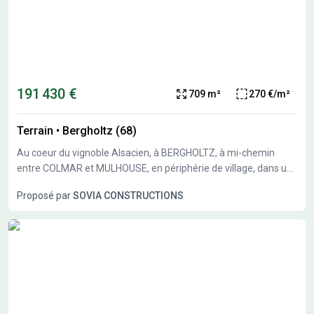
191 430 €
709 m²
270 €/m²
Terrain
•
Bergholtz (68)
Au coeur du vignoble Alsacien, à BERGHOLTZ, à mi-chemin
entre COLMAR et MULHOUSE, en périphérie de village, dans un
environnement privilégié, au calme, terrains pour maisons
Proposé par
SOVIA CONSTRUCTIONS
individuelles de 366 à 709 m².Terrains vendus viabilisés, bornés
et arpentés, libres de constructeurs et
d'architectes. Constructibilité immédiate. Toiture à deux pans
obligatoire (40 à 55°) pour la partie habitation, garage accolé à
toit plat possibe.Vente directe par l'aménageur, pas de
commission d'agence.