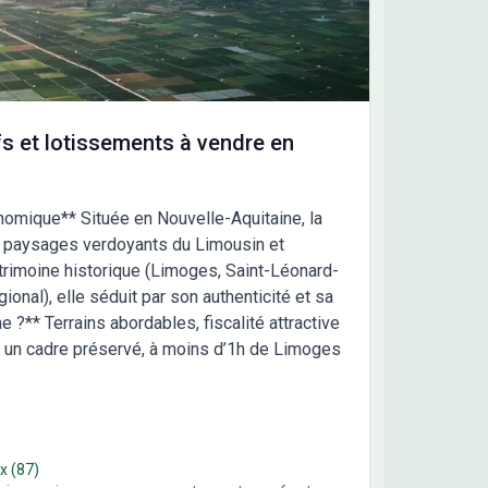
lémentaires.
OUS CONTACTER Ce bien est en vente
rix de 410000 euros. Le vendeur est un partenaire de
Pour toute information complémentaire,
sitez pas à contacter Christophe DAVID au 05-55-01-
8. Les équipes de Maisons Millot Limoges sont à
e écoute pour accompagner votre projet de
s et lotissements à vendre en
truction.
omique** Située en Nouvelle-Aquitaine, la
re paysages verdoyants du Limousin et
trimoine historique (Limoges, Saint-Léonard-
onal), elle séduit par son authenticité et sa
e ?** Terrains abordables, fiscalité attractive
ans un cadre préservé, à moins d’1h de Limoges
x
(87)