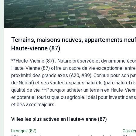
comp
facilité grâce à la proximité de l'autoroute A20, située à 3
déplacements. N
km. La gare de Limoges Bénédictins se trouve à environ
au p
6 km. Plusieurs équipements de loisirs sont accessibles à
Maisons Millot. 
moins de 10 minutes à pied, comme une bibliothèque, un
n'hé
terrain de tennis et des restaurants. La grande ville de
78-7
Limoges est à 12 km. NOUS CONTACTER Cette maison
votr
Terrains, maisons neuves, appartements neuf
est proposée à la vente au prix de 230000 euros. Le
cons
Haute-vienne (87)
vendeur est un partenaire de Maisons Millot. Pour
obtenir plus d'informations, n'hésitez pas à contacter
**Haute-Vienne (87) : Nature préservée et dynamisme écon
Christophe DAVID au 05-55-01-78-78. Il se tient à votre
Haute-Vienne (87) offre un cadre de vie exceptionnel ent
disposition pour vous accompagner dans votre projet.
proximité des grands axes (A20, A89). Connue pour son pa
de-Noblat) et ses vastes espaces naturels (parc naturel régi
qualité de vie. **Pourquoi acheter un terrain en Haute-Vienn
et potentiel touristique ou agricole. Idéal pour investir d
et des axes majeurs.
Villes les plus actives en Haute-vienne (87)
Limoges
(87)
Couzei