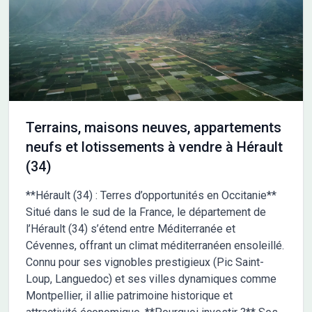
charcuterie, une supérette et deux épiceries dans les environs.
Le marché Centre-Ville anime le quartier tous les lundis. Il est
proposé à l'achat pour 194 000 €. Contactez notre agence
(Camille FOUQUE : 04-99-43-05-21) pour toute information sur
la maison, sur les modalités de vente ou sur les démarches à
suivre. Maisons Balency Pézenas vous accompagne dans tous
vos projets immobiliers et dans toutes vos démarches.
Terrains, maisons neuves, appartements
neufs et lotissements à vendre à Hérault
(34)
**Hérault (34) : Terres d’opportunités en Occitanie**
Situé dans le sud de la France, le département de
l’Hérault (34) s’étend entre Méditerranée et
Cévennes, offrant un climat méditerranéen ensoleillé.
Connu pour ses vignobles prestigieux (Pic Saint-
Loup, Languedoc) et ses villes dynamiques comme
Montpellier, il allie patrimoine historique et