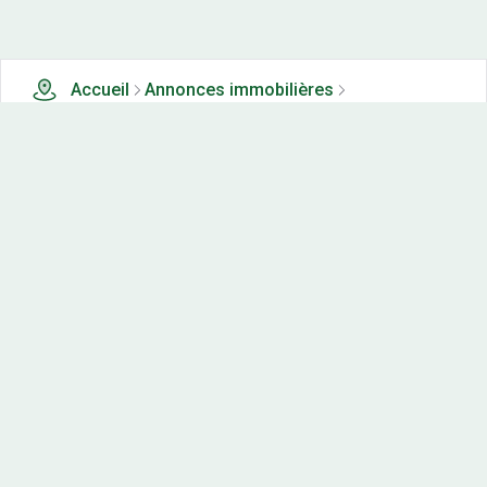
Accueil
Annonces immobilières
Tous les produits
5498 terrains, maisons-neuves et appartements neufs à
vendre à Hérault (34)
Nos-terrains.com offre une vitrine exclusive
aux acteurs de l'immobilier.
Diffuser vos annonces