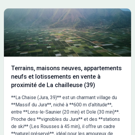
TTC. Pas de frais d'Agence, ni de frais de dossier.
Terrains, maisons neuves, appartements
neufs et lotissements en vente à
proximité de La chailleuse (39)
**La Chaise (Jura, 39)** est un charmant village du
**Massif du Jura**, niché à **600 m d’altitude**,
entre **Lons-le-Saunier (20 min) et Dole (30 min)**.
Proche des **vignobles du Jura** et des **stations
de ski** (Les Rousses à 45 min), il offre un cadre
**naturel préservé**, idéal pour les amoureux de