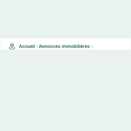
Accueil
Annonces immobilières
Tous les produits
4 terrains, maisons-neuves et appartements neufs à
vendre à La chailleuse (39)
Nos-terrains.com offre une vitrine exclusive
aux acteurs de l'immobilier.