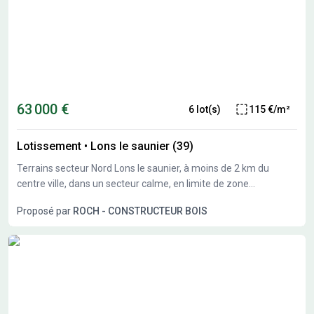
63 000 €
6 lot(s)
115 €/m²
Lotissement
•
Lons le saunier (39)
Terrains secteur Nord Lons le saunier, à moins de 2 km du
centre ville, dans un secteur calme, en limite de zone
constructible, nous vous proposons plusieurs terrains
Proposé par
ROCH - CONSTRUCTEUR BOIS
constructibles de 550 à 1300M²