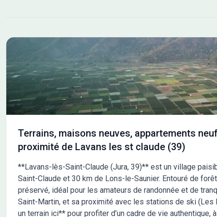
terrain plat, sans vis à vis, entièrement viabilisé et borné
parc
avec une superficie de 1 066 m². Investisseur n'hésitez
pas à nous contacter pour échanger sur un éventuel
projet. A proximité : Grande surface, écoles, collège,
bibliothèque, boulodrome, tennis, professionnels de
sante, centre hospitalier, pharmacie, … Ces terrains sont
libres constructeurs pour laisser entièrement place à
votre projet. Vous pouvez compter sur un
accompagnement de qualité tout au long de votre achat.
Les informations sur les risques auxquels ce bien est
exposé sont disponibles sur le site Géorisques :
www.georisques.gouv.fr Pour plus de renseignements
Terrains, maisons neuves, appartements neuf
concernant ce terrain et nos différentes annonces
proximité de Lavans les st claude (39)
n'hésitez pas à contacter : Elodie GROSSELIN
BALLANDRAS - Chargée de missions commercialisation
**Lavans-lès-Saint-Claude (Jura, 39)** est un village paisi
Saint-Claude et 30 km de Lons-le-Saunier. Entouré de forêts 
préservé, idéal pour les amateurs de randonnée et de tranqu
Saint-Martin, et sa proximité avec les stations de ski (Les 
un terrain ici** pour profiter d’un cadre de vie authentique, à 