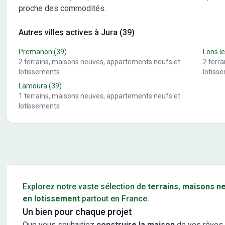
proche des commodités.
Autres villes actives à Jura (39)
Premanon
(39)
Lons le
2
terrains, maisons neuves, appartements neufs et
2
terr
lotissements
lotiss
Lamoura
(39)
1
terrains, maisons neuves, appartements neufs et
lotissements
Conseils pour l'achat d'un bien immobilier
Explorez notre vaste sélection de
terrains
,
maisons n
en lotissement
partout en France.
Un bien pour chaque projet
Que vous souhaitiez
construire la maison
de vos rêves 