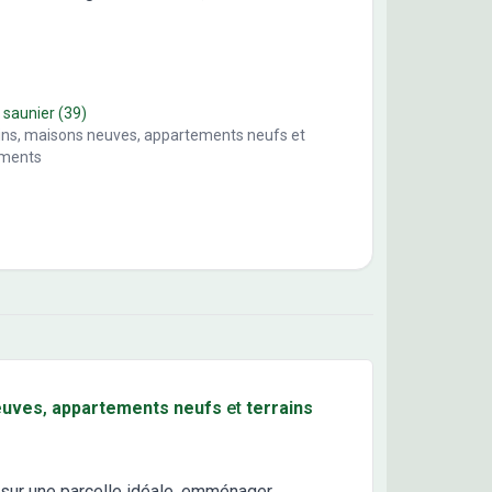
 saunier
(39)
ains, maisons neuves, appartements neufs et
ements
euves
,
appartements neufs
et
terrains
sur une parcelle idéale, emménager