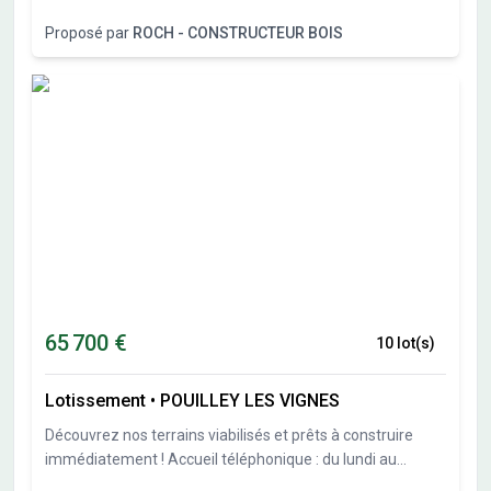
personnalisable
Proposé par
ROCH - CONSTRUCTEUR BOIS
65 700 €
10 lot(s)
Lotissement
•
POUILLEY LES VIGNES
Découvrez nos terrains viabilisés et prêts à construire
immédiatement ! Accueil téléphonique : du lundi au
samedi, de 8H00 à 19H00 Dans cette commune urbaine