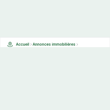
Accueil
Annonces immobilières
Tous les produits
0 terrains, maisons-neuves et appartements neufs à
vendre à Lemuy (39)
Nos-terrains.com offre une vitrine exclusive