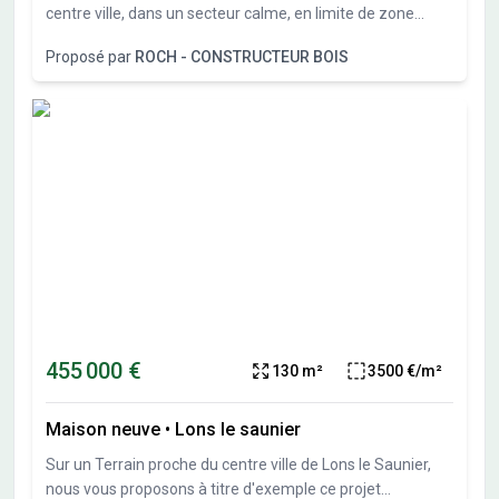
ce bien est exposé sont disponibles sur le site Géorisques :
centre ville, dans un secteur calme, en limite de zone
www.georisques.gouv.fr
constructible, nous vous proposons plusieurs terrains
Proposé par
ROCH - CONSTRUCTEUR BOIS
constructibles de 550 à 1300M²
455 000 €
130 m²
3500 €/m²
Maison neuve
•
Lons le saunier
Sur un Terrain proche du centre ville de Lons le Saunier,
nous vous proposons à titre d'exemple ce projet