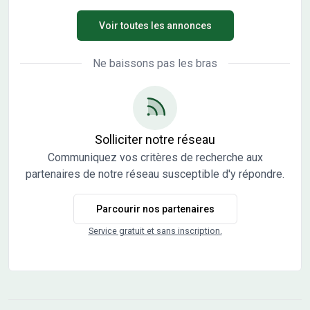
authentique. Commune de caractère campagnard,
Voir toutes les annonces
Pelousey s'étire au pied d'un coteau jadis recouvert de
vignes. Avec sa zone industrielle de 17 ha, c'est une
commune dynamique offrant de nombreuses
Ne baissons pas les bras
opportunités. Au coeur de la commune de Pelousey, le
lotissement Lavau bénéficie d'une situation idéale. À
proximité des établissements scolaires, c'est une adresse
rêvée pour les familles en quête de sérénité. Tous les
services nécessaires au quotidien sont accessibles à
Solliciter notre réseau
proximité. Le site Lavau compte 14 terrains à bâtir
Communiquez vos critères de recherche aux
viabilisés dont 1 lot collectif pour la réalisation de 4
partenaires de notre réseau susceptible d'y répondre.
logements au centre de la commune. Les aménagements
et les prestations sont de qualité : lotissement en
Parcourir nos partenaires
impasse, large voie de circulation en double sens, liaison
piétonne Les informations sur l'état des risques auxquels
Service gratuit et sans inscription.
ce bien est exposé sont disponibles sur le site Géorisques :
www.georisques.gouv.fr