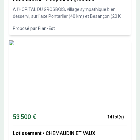
risques auxquels ce bien est exposé sont disponibles sur
A l'HOPITAL DU GROSBOIS, village sympathique bien
le site Géorisques : www.georisques.gouv.fr
desservi, sur l'axe Pontarlier (40 km) et Besançon (20 Km),
Finn-Est, spécialiste des constructions bois vous propose
Proposé par
Finn-Est
27 parcelles de 551m² à 838 m². Libre constructeur.
53 500 €
14 lot(s)
Lotissement
•
CHEMAUDIN ET VAUX