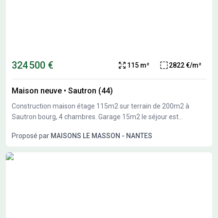
324 500 €
115 m²
2822 €/m²
Maison neuve
•
Sautron (44)
Construction maison étage 115m2 sur terrain de 200m2 à
Sautron bourg, 4 chambres. Garage 15m2 le séjour est
traversant, la cuisine est ouverte sur un coin repas et offre une
Proposé par
MAISONS LE MASSON - NANTES
excellente convivialité. Le prix comprend toutes les garanties et
assurance dommage ouvrage, les frais de notaire et les
branchements remblais. (visuel non contractuel). D'autres
modèles possibles