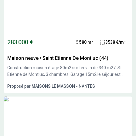
283 000 €
80 m²
3538 €/m²
Maison neuve
•
Saint Etienne De Montluc (44)
Construction maison étage 80m2 sur terrain de 340.m2 à St
Etienne de Montluc, 3 chambres. Garage 15m2 le séjour est
traversant, la cuisine est ouverte sur un coin repas et offre une
Proposé par
MAISONS LE MASSON - NANTES
excellente convivialité. ² Le prix comprend toutes les garanties
et assurance dommage ouvrage, les frais de notaire et les
branchements remblais. (visuel non contractuel).