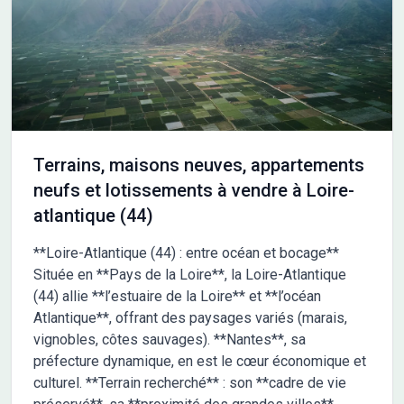
chargée de projet Maisons Alysia vous aide à y voir plus clair et
vous accompagne à chaque étape. —> Contactez-nous au O2
55 59 6O 81 pour échanger simplement sur votre projet. LE
PROJET PROPOSÉ : Cette maison de 3 chambres dont une
suite parentale offre une distribution optimisée des pièces. Ce
plan compact et fonctionnel a été pensé pour faciliter l'accès à
la propriété avec un budget maîtrisé. Coût du terrain inclus dans
cette offre. Hors peintures et faïence, revêtements de sol des
Terrains, maisons neuves, appartements
chambres. Hors assurance dommages-ouvrage, frais de
neufs et lotissements à vendre à Loire-
notaire et frais d'adaptation du terrain éventuels. Cette offre
atlantique (44)
est proposée en collaboration avec notre partenaire foncier
selon disponibilités. Contact : au 02 55 59 60 81.
**Loire-Atlantique (44) : entre océan et bocage**
Située en **Pays de la Loire**, la Loire-Atlantique
(44) allie **l’estuaire de la Loire** et **l’océan
Atlantique**, offrant des paysages variés (marais,
vignobles, côtes sauvages). **Nantes**, sa
préfecture dynamique, en est le cœur économique et
culturel. **Terrain recherché** : son **cadre de vie