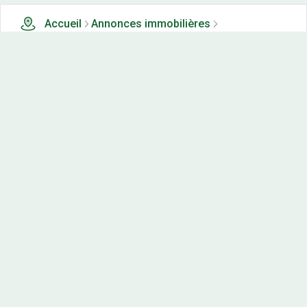
Accueil
Annonces immobilières
Tous les produits
3762 terrains, maisons-neuves et appartements neufs à
vendre à Loire-atlantique (44)
Nos-terrains.com offre une vitrine exclusive
aux acteurs de l'immobilier.
Diffuser vos annonces
Contactez-nous