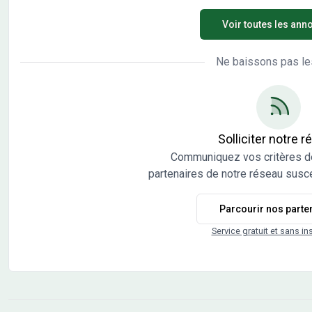
secondaire). Proche des commodités, des axes
votr
Voir toutes les ann
routiers principaux et des services du quotidien.
suiv
Présence d’une école sur la commune, un vrai atout
cham
pour une vie de famille sereine. Secteur apprécié pour
choi
Ne baissons pas le
son équilibre entre tranquillité et accessibilité. Prix :
qual
43778 €. Sur ce terrain de 742 m² à PRECY-SOUS-
Acco
THIL, Maisons Chênes vous propose de réaliser votre
terr
projet de construction de maison individuelle. Maisons
Dema
Chênes propose de construire votre maison neuve
votr
Solliciter notre 
avec toutes les prestations suivantes : - Plan sur-
frai
Communiquez vos critères d
mesure et personnalisé de 2 à 6 chambres - Mode de
sous
partenaires de notre réseau susce
chauffage au choix - Grands choix d'équipements et
notr
de prestations - Matériaux de qualité selon les
cont
Parcourir nos parte
normes en vigueur - Accompagnement dans le choix
avec
et l’acquisition du terrain - Construction conforme à la
ROUM
Service gratuit et sans in
nouvelle RE 2020 Demandez une étude gratuite et
(Mai
personnalisée de votre projet de construction sur ce
terrain ! Prix hors frais de notaire. Terrain sélectionné
et vu pour vous sous réserve de disponibilité et au prix
indiqué par notre partenaire foncier. Conditions et