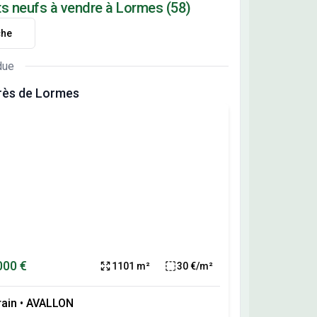
ts neufs à vendre à Lormes (58)
che
due
rès de Lormes
000 €
1101 m²
30 €/m²
rain
•
AVALLON