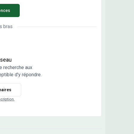
e maison neuve avec toutes les prestations
onces
antes : - Plan sur-mesure et personnalisé de 2 à 6
bres - Mode de chauffage au choix - Grands
x d'équipements et de prestations - Matériaux de
s bras
ité selon les normes en vigueur -
mpagnement dans le choix et l’acquisition du
ain - Construction conforme à la nouvelle RE 2020
ndez une étude gratuite et personnalisée de
e projet de construction sur ce terrain ! Prix hors
réseau
s de notaire. Terrain sélectionné et vu pour vous
e recherche aux
 réserve de disponibilité et au prix indiqué par
ptible d'y répondre.
e partenaire foncier. Conditions et visuels non
ractuels. Cette annonce a été créée et diffusée
naires
 le logiciel VITAHOME. Contactez Romain
IER au 07 45 86 23 12 ou au 07 45 86 23 12
scription.
sons Chênes - Agence d'Avallon).