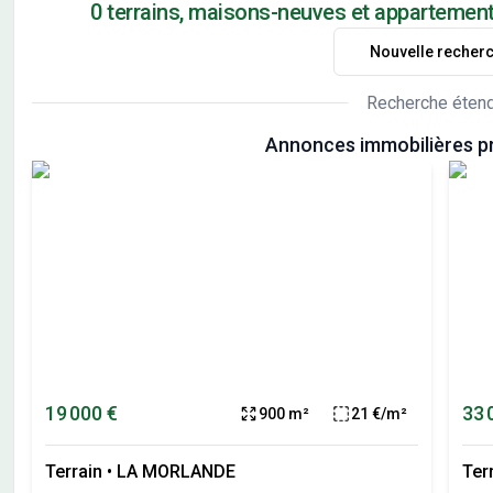
0 terrains, maisons-neuves et appartemen
Nouvelle recher
Recherche éten
Annonces immobilières p
19 000 €
33 
900 m²
21 €/m²
Terrain
•
LA MORLANDE
Ter