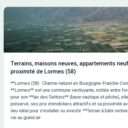
visuels non contractuels. Cette annonce a été créée
et diffusée avec le logiciel VITAHOME. Contactez
Romain ROUMIER au 07 45 86 23 12 ou au 07 45 86
23 12 (Maisons Chênes - Agence d'Avallon).
Terrains, maisons neuves, appartements neuf
proximité de Lormes (58)
**Lormes (58) : Charme naturel en Bourgogne-Franche-Comt
**Lormes** est une commune verdoyante, nichée entre forê
pour son **lac des Settons** (base nautique et pêche), elle
préservé, ses prix immobiliers attractifs et sa proximité 
lieu idéal pour s’installer ou investir. **Terrain à bâtir re
vie au grand air.