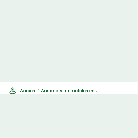
Accueil
Annonces immobilières
Tous les produits
455 terrains, maisons-neuves et appartements neufs à
vendre à Meuse (55)