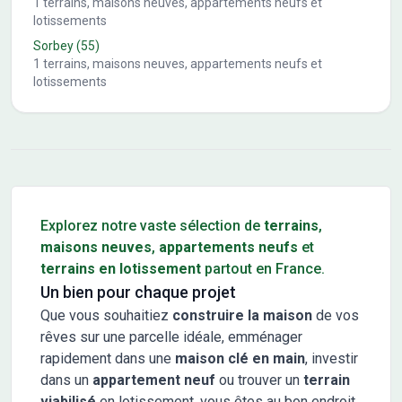
1
terrains, maisons neuves, appartements neufs et
lotissements
Sorbey
(55)
1
terrains, maisons neuves, appartements neufs et
lotissements
Conseils pour l'achat d'un bien immobilier
Explorez notre vaste sélection de
terrains
,
maisons neuves
,
appartements neufs
et
terrains en lotissement
partout en France.
Un bien pour chaque projet
Que vous souhaitiez
construire la maison
de vos
rêves sur une parcelle idéale, emménager
rapidement dans une
maison clé en main
, investir
dans un
appartement neuf
ou trouver un
terrain
viabilisé
en lotissement, vous êtes au bon endroit.