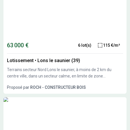
63 000 €
6 lot(s)
115 €/m²
Lotissement
•
Lons le saunier (39)
Terrains secteur Nord Lons le saunier, à moins de 2 km du
centre ville, dans un secteur calme, en limite de zone
constructible, nous vous proposons plusieurs terrains
Proposé par
ROCH - CONSTRUCTEUR BOIS
constructibles de 550 à 1300M²