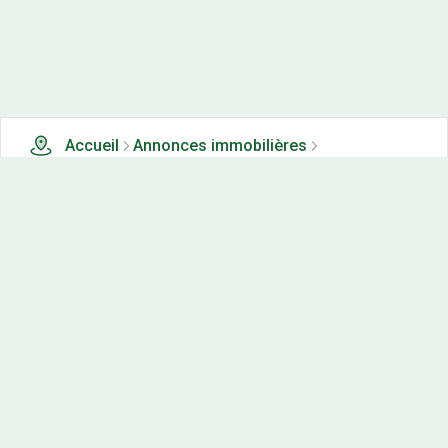
Accueil
Annonces immobilières
Tous les produits
2 terrains, maisons-neuves et appartements neufs à
vendre à Montain (39)
Nos-terrains.com offre une vitrine exclusive
aux acteurs de l'immobilier.