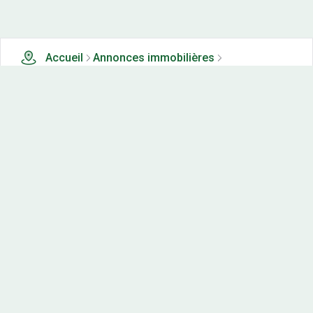
Accueil
Annonces immobilières
Tous les produits
2300 terrains, maisons-neuves et appartements neufs à
vendre à Pas-de-calais (62)
Nos-terrains.com offre une vitrine exclusive
aux acteurs de l'immobilier.
Diffuser vos annonces