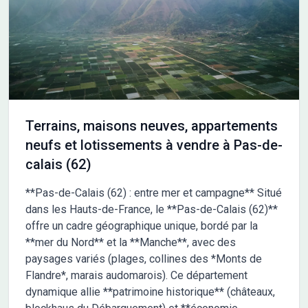
d'informations ou pour organiser une visite, n'hésitez pas à
contacter Maisons France Confort Béthune. Marie
Halftermeyer est votre interlocutrice dédiée. Vous pouvez la
joindre directement au O6-75-79-45-42. Construisez votre
maison à Lozinghem. Réalisez votre projet dès aujourd'hui en
prenant contact avec notre équipe.
Terrains, maisons neuves, appartements
neufs et lotissements à vendre à Pas-de-
calais (62)
**Pas-de-Calais (62) : entre mer et campagne** Situé
dans les Hauts-de-France, le **Pas-de-Calais (62)**
offre un cadre géographique unique, bordé par la
**mer du Nord** et la **Manche**, avec des
paysages variés (plages, collines des *Monts de
Flandre*, marais audomarois). Ce département
dynamique allie **patrimoine historique** (châteaux,