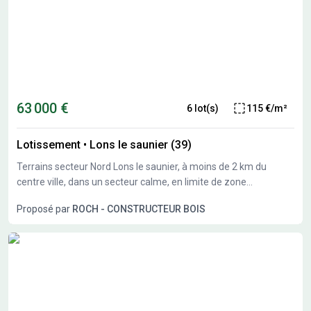
63 000 €
6 lot(s)
115 €/m²
Lotissement
•
Lons le saunier (39)
Terrains secteur Nord Lons le saunier, à moins de 2 km du
centre ville, dans un secteur calme, en limite de zone
constructible, nous vous proposons plusieurs terrains
Proposé par
ROCH - CONSTRUCTEUR BOIS
constructibles de 550 à 1300M²