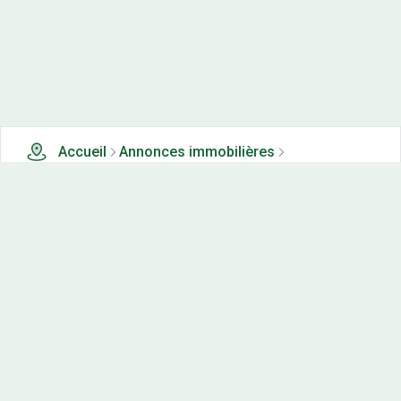
Accueil
Annonces immobilières
Tous les produits
2 terrains, maisons-neuves et appartements neufs à
vendre à Passenans (39)
Nos-terrains.com offre une vitrine exclusive