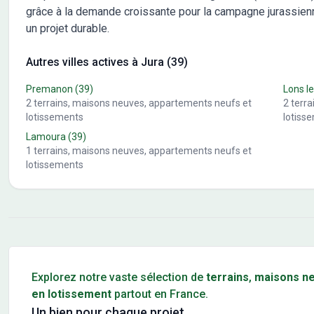
grâce à la demande croissante pour la campagne jurassien
un projet durable.
Autres villes actives à Jura (39)
Premanon
(39)
Lons le
2
terrains, maisons neuves, appartements neufs et
2
terr
lotissements
lotiss
Lamoura
(39)
1
terrains, maisons neuves, appartements neufs et
lotissements
Conseils pour l'achat d'un bien immobilier
Explorez notre vaste sélection de
terrains
,
maisons n
en lotissement
partout en France.
Un bien pour chaque projet