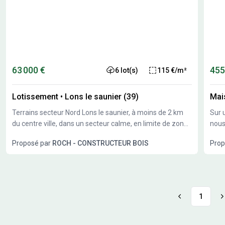
63 000 €
455
6 lot(s)
115 €/m²
Lotissement
•
Lons le saunier (39)
Mai
Terrains secteur Nord Lons le saunier, à moins de 2 km
Sur 
du centre ville, dans un secteur calme, en limite de zone
nous
constructible, nous vous proposons plusieurs terrains
pers
Proposé par
ROCH - CONSTRUCTEUR BOIS
Prop
constructibles de 550 à 1300M²
1