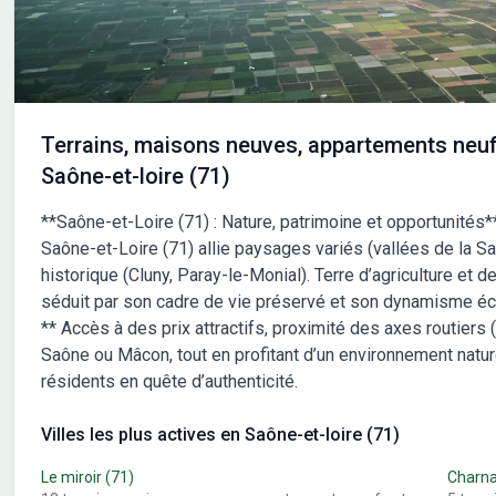
logement équivalent chauffé au gaz. Discret et
esthétique, le dispositif ne nécessite aucune unité
extérieure. En complément, une isolation performante
garantit un confort thermique optimisé toute l’année,
limitant la surchauffe en été, tandis que la VMC
individuelle autoréglable assure un renouvellement d’air
Terrains, maisons neuves, appartements neuf
constant et une atmosphère saine. Les logements sont
Saône-et-loire (71)
livrés prêts à vivre : carrelage dans les pièces de vie,
parquet dans les chambres, murs peints et salle d’eau
**Saône-et-Loire (71) : Nature, patrimoine et opportunité
aménagée avec meuble vasque, miroir et sèche-
Saône-et-Loire (71) allie paysages variés (vallées de la Sa
serviettes. Chaque appartement dispose d’un garage ou
historique (Cluny, Paray-le-Monial). Terre d’agriculture et 
d'un parking privatif avec fourreau pour recharge
électrique. Un local vélo sécurisé complète les
séduit par son cadre de vie préservé et son dynamisme éco
aménagements, tandis qu’un ascenseur dessert les
** Accès à des prix attractifs, proximité des axes routiers
étages. La résidence bénéficie d’un accès rapide aux
Saône ou Mâcon, tout en profitant d’un environnement natur
commerces du centre-bourg de Sancé, à l’école, aux
résidents en quête d’authenticité.
transports, ainsi qu’aux centres commerciaux Mâcon
Nord (Leclerc, Auchan). Les axes principaux A6, A40 et
Villes les plus actives en Saône-et-loire (71)
N6 sont également tout proches. Prix TTC, TVA 20%,
garage ou parking compris.
Le miroir
(71)
Charna