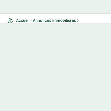
Accueil
Annonces immobilières
Tous les produits
257 terrains, maisons-neuves et appartements neufs à
vendre à Savoie (73)
Nos-terrains.com offre une vitrine exclusive
aux acteurs de l'immobilier.
Diffuser vos annonces