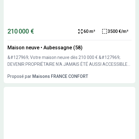
traditionnelle & ossature bois
210 000 €
60 m²
3500 €/m²
Maison neuve
•
Aubessagne (58)
&#127969; Votre maison neuve dès 210 000 € &#127969;
DEVENIR PROPRIÉTAIRE N'A JAMAIS ÉTÉ AUSSI ACCESSIBLE
Maison neuve de plain-pied avec 2 chambres à Aubessagne.
Proposé par
Maisons FRANCE CONFORT
Projet RE2020 terrain + maison à partir de 210 000 €.
&#128222; Coordonnées disponibles sur ma carte de visite en
photo de l'annonce.