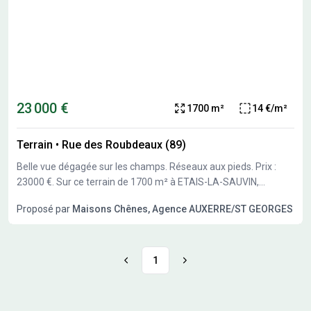
23 000 €
1700 m²
14 €/m²
Terrain
•
Rue des Roubdeaux (89)
Belle vue dégagée sur les champs. Réseaux aux pieds. Prix :
23000 €. Sur ce terrain de 1700 m² à ETAIS-LA-SAUVIN,
Maisons Chênes vous propose de réaliser votre projet de
Proposé par
Maisons Chênes, Agence AUXERRE/ST GEORGES
construction de maison individuelle. Maisons Chênes propose
de construire votre maison neuve avec toutes les prestations
suivantes : - Plan sur-mesure et personnalisé de 2 à 6
chambres - Mode de chauffage au choix - Grands choix
1
d'équipements et de prestations - Matériaux de qualité selon
les normes en vigueur - Accompagnement dans le choix et
l’acquisition du terrain - Construction conforme à la nouvelle RE