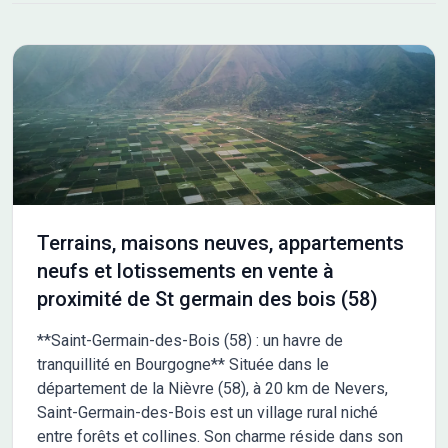
2020 Demandez une étude gratuite et personnalisée de votre
projet de construction sur ce terrain ! Prix hors frais de notaire.
Terrain sélectionné et vu pour vous sous réserve de
disponibilité et au prix indiqué par notre partenaire foncier.
Conditions et visuels non contractuels. Cette annonce a été
créée et diffusée avec le logiciel VITAHOME. Contactez Benoit
ROUMIER au 07 83 11 05 71 ou au 03 86 48 00 88 (Maisons
Chênes - Agence d'Auxerre/St Georges).
Terrains, maisons neuves, appartements
neufs et lotissements en vente à
proximité de St germain des bois (58)
**Saint-Germain-des-Bois (58) : un havre de
tranquillité en Bourgogne** Située dans le
département de la Nièvre (58), à 20 km de Nevers,
Saint-Germain-des-Bois est un village rural niché
entre forêts et collines. Son charme réside dans son