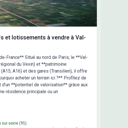
rches à suivre.
s et lotissements à vendre à Val-
de-France** Situé au nord de Paris, le **Val-
 régional du Vexin) et **patrimoine
A15, A16) et des gares (Transilien), il offre
Pourquoi acheter un terrain ici ?** Profitez de
t d’un **potentiel de valorisation** grâce aux
ne résidence principale ou un
y sur seine
(95)