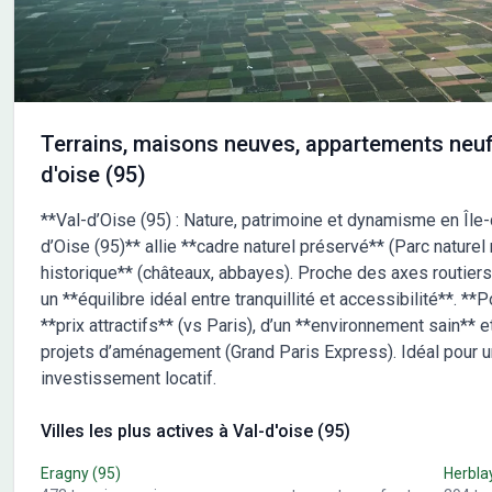
suivre ou sur les modalités de vente. Maisons Balency
déma
Baillet-en-France est là pour vous accompagner dans
tous vos projets immobiliers.
Terrains, maisons neuves, appartements neuf
d'oise (95)
**Val-d’Oise (95) : Nature, patrimoine et dynamisme en Île-
d’Oise (95)** allie **cadre naturel préservé** (Parc naturel
historique** (châteaux, abbayes). Proche des axes routiers (
un **équilibre idéal entre tranquillité et accessibilité**. **
**prix attractifs** (vs Paris), d’un **environnement sain** e
projets d’aménagement (Grand Paris Express). Idéal pour u
investissement locatif.
Villes les plus actives à Val-d'oise (95)
Eragny
(95)
Herbla