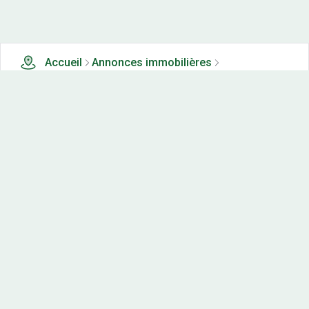
Accueil
Annonces immobilières
Tous les produits
14 terrains, maisons-neuves et appartements neufs à
vendre à Val suran (39)
Nos-terrains.com offre une vitrine exclusive
aux acteurs de l'immobilier.
Diffuser vos annonces