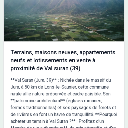
une projet entièrement dessiné sur mesure, avec des
matériaux de très grande qualité et un cahier des charges
technique de montage optimum, des garanties bancaires sans
équivalent sécurisant votre investissement, et surtout des
assurances construction parmi les meilleures. Avec notre
expérience reconnue par tous les professionnels, nous vous
accompagnons dans l'intégralité de votre projet afin de vous
aider à chiffrer tous les frais annexes de votre construction et
Terrains, maisons neuves, appartements
vous permettre d'aller jusqu'à la remise des clés en toute
neufs et lotissements en vente à
sérénité. Ref SG 2644
proximité de Val suran (39)
**Val Suran (Jura, 39)** : Nichée dans le massif du
Jura, à 50 km de Lons-le-Saunier, cette commune
rurale allie nature préservée et cadre paisible. Son
**patrimoine architectural** (églises romanes,
fermes traditionnelles) et ses paysages de forêts et
de rivières en font un havre de tranquillité. **Pourquoi
acheter un terrain à Val Suran ?** : Profitez d’un