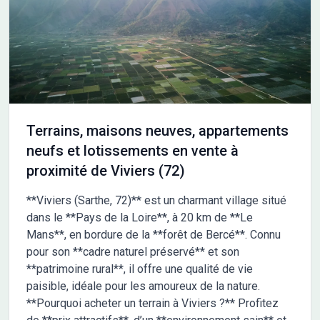
l'esthétique, volets roulants électriques, centralisation des
ouvertures, solutions domotiques, pompe à chaleur avec
plancher chauffant... autant d'atouts pour un confort optimal.
Pour plus d'informations sur ce modèle ou découvrir d'autres
projets personnalisables, contactez dès aujourd'hui : Olivier
PUAUX - 06 01 46 37 15 Maisons France Confort Je vous
accompagne dans toutes les étapes de votre projet de
construction afin de bâtir la maison qui vous ressemble.
Terrains, maisons neuves, appartements
neufs et lotissements en vente à
proximité de Viviers (72)
**Viviers (Sarthe, 72)** est un charmant village situé
dans le **Pays de la Loire**, à 20 km de **Le
Mans**, en bordure de la **forêt de Bercé**. Connu
pour son **cadre naturel préservé** et son
**patrimoine rural**, il offre une qualité de vie
paisible, idéale pour les amoureux de la nature.
**Pourquoi acheter un terrain à Viviers ?** Profitez