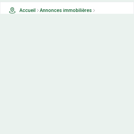
Accueil
Annonces immobilières
Tous les produits
270 terrains, maisons-neuves et appartements neufs à
vendre à Viviers (72)
Nos-terrains.com offre une vitrine exclusive
aux acteurs de l'immobilier.
Diffuser vos annonces
Contactez-nous