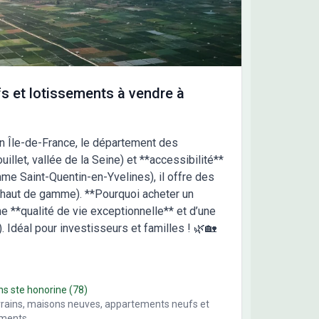
le de maison proposé en exemple ainsi que tous
frais de viabilisation, raccordements, évacuation de
es excédentaires, accès chantier etc...pour rappel les
 de notaire sur le terrain et les taxes, les clôtures,
eublement et la décoration ne sont pas inclus. Pour
antage de précisions et pour un devis de
s et lotissements à vendre à
truction personnalisé avant visite du terrain
actez votre agence Maisons France Confort de
nières au 01.34.61.12.22 ou 06.27.06.74.64
en Île-de-France, le département des
illet, vallée de la Seine) et **accessibilité**
e Saint-Quentin-en-Yvelines), il offre des
es haut de gamme). **Pourquoi acheter un
ne **qualité de vie exceptionnelle** et d’une
 Idéal pour investisseurs et familles ! 🌿🏡
ns ste honorine
(78)
rrains, maisons neuves, appartements neufs et
ements