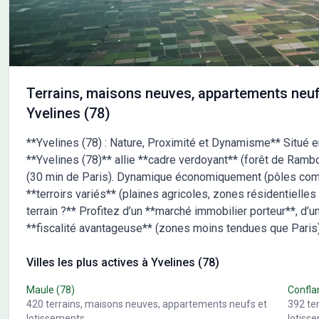
19/12/1990, prix hors branchements et raccordements
modè
privatifs, évacuation de terre, papiers peints, peintures,
les 
revêtement de sol, faïences, cuisine, qui sont chiffrés
terr
dans les travaux qui restent à charge du client. Tarif
frais
modifiable sans préavis. Étiquette énergie : A. D'autres
l'am
choix de plans sont possibles pour ce terrain. Assurances
d'av
Terrains, maisons neuves, appartements neuf
et garanties du constructeur comprises (RC
cons
Yvelines (78)
professionnelle, décennale, dommage ouvrage). Pour
cont
d'avantage de précisions et pour un devis de
Coig
**Yvelines (78) : Nature, Proximité et Dynamisme** Situé 
construction personnalisé avant visite du terrain
**Yvelines (78)** allie **cadre verdoyant** (forêt de Rambou
contactez votre agence Maisons France Confort de
(30 min de Paris). Dynamique économiquement (pôles comm
Coignières au 06/84/60/19/21. (Visuels et illustrations
non contractuels)
**terroirs variés** (plaines agricoles, zones résidentiell
terrain ?** Profitez d’un **marché immobilier porteur**, d’u
**fiscalité avantageuse** (zones moins tendues que Paris).
Villes les plus actives à Yvelines (78)
Maule
(78)
Confla
420
terrains, maisons neuves, appartements neufs et
392
te
lotissements
lotiss