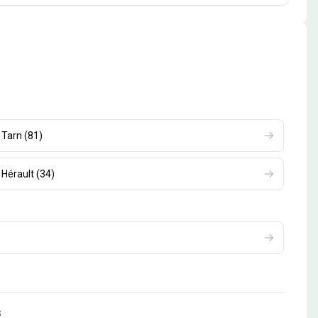
Tarn
(
81
)
Hérault
(
34
)
s