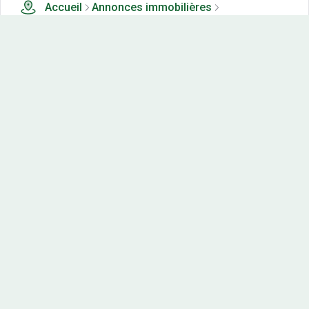
Accueil
Annonces immobilières
Terrains en lotissements à vendre
3 terrains en lotissements à vendre à Auxange (39)
Nos-terrains.com offre une vitrine exclusive
aux acteurs de l'immobilier.
Diffuser vos annonces
Contactez-nous