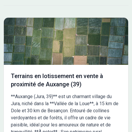
et à l'épanouissement. Le lotissement de la Courtine compte 33
lots viabilisés destinés à de la maison individuelle et un macro
(lot 21) destiné à un petit collectif. Entre 8 et 12 logements sont
réservés pour de l'accession abordable et du locatif social. Les
prestations et les aménagements ont été pensés pour offrir un
quotidien de qualité : créations de 3 espaces verts, une aire de
jeux petite enfance et des bancs pour des moments de
convivialité, cheminement piéton, gestion des eaux usées et
pluvial Les informations sur l'état des risques auxquels ce bien
est exposé sont disponibles sur le site Géorisques :
www.georisques.gouv.fr
Terrains en lotissement en vente à
proximité de Auxange (39)
**Auxange (Jura, 39)** est un charmant village du
Jura, niché dans la **Vallée de la Loue**, à 15 km de
Dole et 30 km de Besançon. Entouré de collines
verdoyantes et de forêts, il offre un cadre de vie
paisible, idéal pour les amoureux de nature et de
tranquillité. **À noter** : Son patrimoine rural