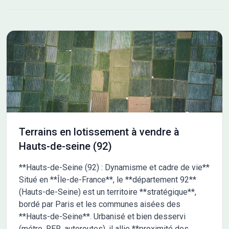
vers Mantes-la-Jolie. Nous vous proposons un choix de terrains
viabilisés de 393 m² à 774 m², tous libres de constructeurs.
Accueil téléphonique : du lundi au samedi, de 8h00 à 19h00 *Le
Prêt à Taux Zéro (PTZ) est réservé aux primo-accédants pour
l'achat d'un logement en résidence principale, soumis à
conditions de revenus. N'hésitez pas à nous contacter pour plus
d'informations. Les informations sur l'état des risques auxquels
ce bien est exposé sont disponibles sur le site Géorisques :
www.georisques.gouv.fr
Terrains en lotissement à vendre à
Hauts-de-seine (92)
**Hauts-de-Seine (92) : Dynamisme et cadre de vie**
Situé en **Île-de-France**, le **département 92**
(Hauts-de-Seine) est un territoire **stratégique**,
bordé par Paris et les communes aisées des
**Hauts-de-Seine**. Urbanisé et bien desservi
(métro, RER, autoroutes), il allie **proximité des