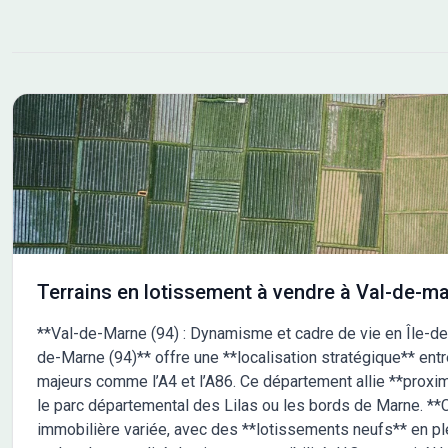
qu'à la D983 vers Mantes-la-Jolie. Nous vous proposons
un choix de terrains viabilisés de 393 m² à 774 m², tous
libres de constructeurs. Accueil téléphonique : du lundi
au samedi, de 8h00 à 19h00 *Le Prêt à Taux Zéro (PTZ)
est réservé aux primo-accédants pour l'achat d'un
logement en résidence principale, soumis à conditions
de revenus. N'hésitez pas à nous contacter pour plus
d'informations. Les informations sur l'état des risques
auxquels ce bien est exposé sont disponibles sur le site
Géorisques : www.georisques.gouv.fr
Terrains en lotissement à vendre à Val-de-ma
**Val-de-Marne (94) : Dynamisme et cadre de vie en Île-de-
de-Marne (94)** offre une **localisation stratégique** entr
majeurs comme l’A4 et l’A86. Ce département allie **proxi
le parc départemental des Lilas ou les bords de Marne. **C
immobilière variée, avec des **lotissements neufs** en pl