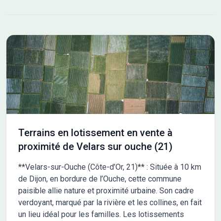
Son environnement calme et aéré saura séduire les jeunes
actifs et les familles en quête de sérénité. Le site Côté Sud
compte 14 terrains à bâtir viabilisés allant de 355 à 670 m². Les
prestations et les aménagements ont été pensés pour
satisfaire les besoins de chaque foyer : accès aux autoroutes
A31, A39 et aux voies rapides vers Dijon, habillage des coffrets.
Au sein du quartier Côté Sud, un espace paysagé singulier
prend vie : le Jardin de Pluie. Véritable liaison piétonne, il Les
informations sur l'état des risques auxquels ce bien est exposé
sont disponibles sur le site Géorisques : www.georisques.gouv.fr
Terrains en lotissement en vente à
proximité de Velars sur ouche (21)
**Velars-sur-Ouche (Côte-d’Or, 21)** : Située à 10 km
de Dijon, en bordure de l’Ouche, cette commune
paisible allie nature et proximité urbaine. Son cadre
verdoyant, marqué par la rivière et les collines, en fait
un lieu idéal pour les familles. Les lotissements