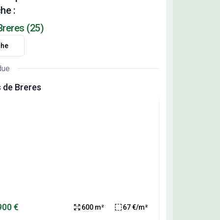
he :
Breres (25)
che
due
s de Breres
900 €
600 m²
67 €/m²