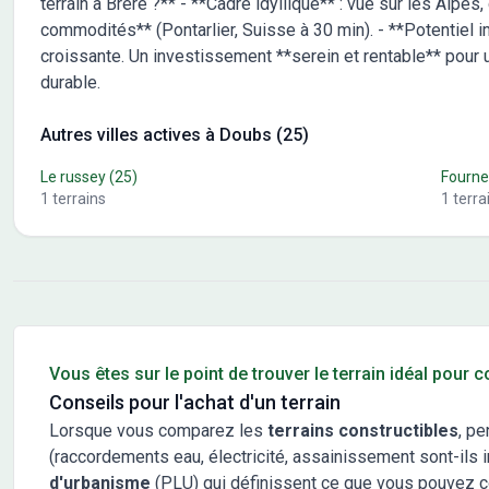
terrain à Brère ?** - **Cadre idyllique** : vue sur les Alpes
commodités** (Pontarlier, Suisse à 30 min). - **Potentiel i
croissante. Un investissement **serein et rentable** pour 
durable.
Autres villes actives à Doubs (25)
Le russey
(25)
Fourne
1
terrains
1
terra
Conseils pour l'achat d'un bien immobilier
Vous êtes sur le point de trouver le terrain idéal pour 
Conseils pour l'achat d'un terrain
Lorsque vous comparez les
terrains constructibles
, pe
(raccordements eau, électricité, assainissement sont-ils in
d'urbanisme
(PLU) qui définissent ce que vous pouvez cons