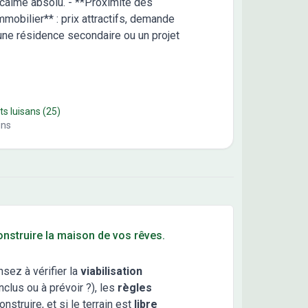
, calme absolu. - **Proximité des
mmobilier** : prix attractifs, demande
une résidence secondaire ou un projet
ts luisans
(25)
ins
construire la maison de vos rêves.
nsez à vérifier la
viabilisation
clus ou à prévoir ?), les
règles
truire, et si le terrain est
libre