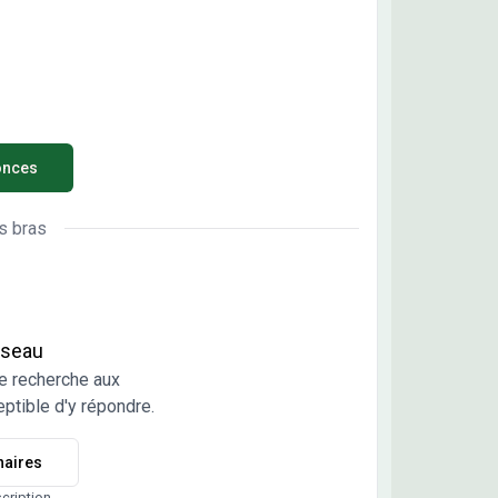
onces
s bras
réseau
e recherche aux
ptible d'y répondre.
naires
scription.