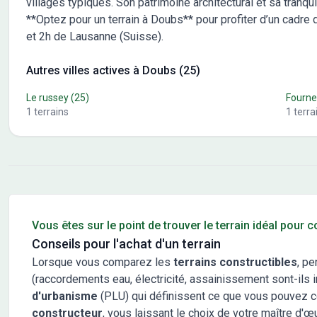
villages typiques. Son patrimoine architectural et sa tranquill
**Optez pour un terrain à Doubs** pour profiter d’un cadr
et 2h de Lausanne (Suisse).
Autres villes actives à Doubs (25)
Le russey
(25)
Fourne
1
terrains
1
terra
Conseils pour l'achat d'un bien immobilier
Vous êtes sur le point de trouver le terrain idéal pour 
Conseils pour l'achat d'un terrain
Lorsque vous comparez les
terrains constructibles
, pe
(raccordements eau, électricité, assainissement sont-ils in
d'urbanisme
(PLU) qui définissent ce que vous pouvez cons
constructeur
, vous laissant le choix de votre maître d'œ