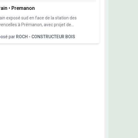
rain
•
Premanon
ain exposé sud en face de la station des
encelles à Prémanon, avec projet de
truction maison Bois Roch Constructeur Bois.
posé par
ROCH - CONSTRUCTEUR BOIS