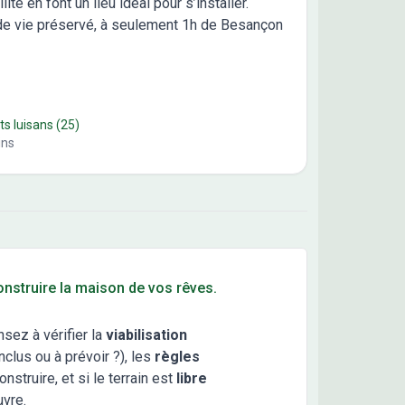
ité en font un lieu idéal pour s’installer.
e de vie préservé, à seulement 1h de Besançon
ts luisans
(25)
ins
construire la maison de vos rêves.
nsez à vérifier la
viabilisation
clus ou à prévoir ?), les
règles
truire, et si le terrain est
libre
uvre.