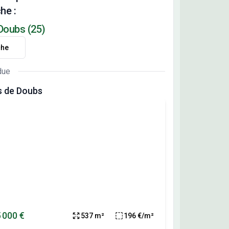
he :
 Doubs (25)
che
due
s de Doubs
 000 €
537 m²
196 €/m²