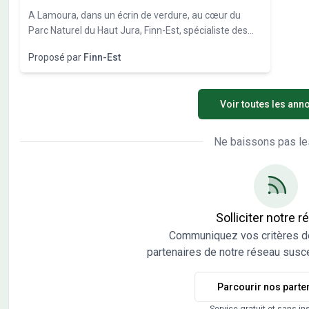
A Lamoura, dans un écrin de verdure, au cœur du
Parc Naturel du Haut Jura, Finn-Est, spécialiste des
constructions bois vous propose plusieurs parcelles
Proposé par
Finn-Est
pour y construire votre future maison. Esprit chalet ou
plus contemporain, toute nos réalisations sont faites
sur mesure, selon vos souhaits et en harmonie totale
Voir toutes les ann
avec le terrain. N’hésitez pas à nous contacter pour
parler ensemble de votre projet et réaliser ensemble
votre rêve d’une maison bois confortable,
Ne baissons pas le
chaleureuse, et répondant à toutes les normes en
vigueur. A partir de 350 000€ (selon surface et
prestations) Dernières parcelles disponibles.
Solliciter notre 
Communiquez vos critères d
partenaires de notre réseau susce
Parcourir nos parte
Service gratuit et sans in