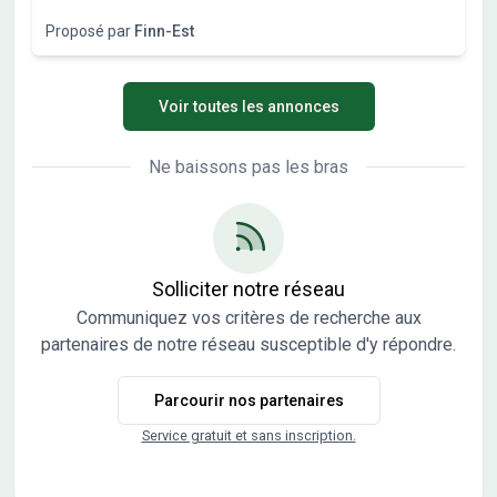
commodités (supermarché, boulangerie, école, mairie,
Proposé par
Finn-Est
poste...),DTMR Immo vous présente votre future maison
individuelle au sein d'un programme de quatre villas de
standing d'environ 100m² chacune, de type T4, avec deux
Voir toutes les annonces
places de stationnement dont une couverte, terrasse... en
formule clés en main. 299 000 € tout compris, maison +
terrain
Ne baissons pas les bras
Solliciter notre réseau
Communiquez vos critères de recherche aux
partenaires de notre réseau susceptible d'y répondre.
Parcourir nos partenaires
Service gratuit et sans inscription.