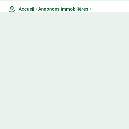
Accueil
Annonces immobilières
Terrains à vendre
0 terrains à vendre à Lemuy (39)
Nos-terrains.com offre une vitrine exclusive
aux acteurs de l'immobilier.
Diffuser vos annonces
Contactez-nous