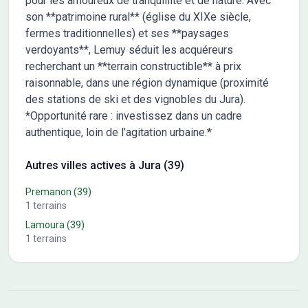
pour les amoureux de tranquillité et de nature. Avec
son **patrimoine rural** (église du XIXe siècle,
fermes traditionnelles) et ses **paysages
verdoyants**, Lemuy séduit les acquéreurs
recherchant un **terrain constructible** à prix
raisonnable, dans une région dynamique (proximité
des stations de ski et des vignobles du Jura).
*Opportunité rare : investissez dans un cadre
authentique, loin de l’agitation urbaine.*
Autres villes actives à Jura (39)
Premanon
(39)
1
terrains
Lamoura
(39)
1
terrains