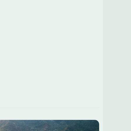
maison) : 345 000 € TTC. Projet
osé dans le cadre d'un Contrat de Construction de
on Individuelle (CCMI), comprenant l'ensemble des
ties légales : garantie de livraison, garantie de
ait achèvement, garantie décennale, assurance
ages-ouvrage et prix ferme et définitif. Pour toute
rmation complémentaire ou pour organiser
rsonnalisée de votre projet
: Mélanie DEFFOBIS / Maisons France
ort - Agence de Vallon-Pont-d'Arc / 06 46 26 20 66