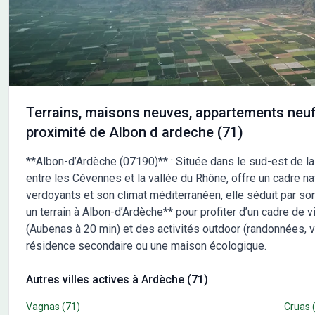
complémentaire ou pour convenir d'un rendez-vous :
cnotactez-moi : Mélanie DEFFOBIS / Maisons France
Confort / Vallon-Pont-d'Arc / 06 46 26 20 66
Terrains, maisons neuves, appartements neuf
proximité de Albon d ardeche (71)
**Albon-d’Ardèche (07190)** : Située dans le sud-est de l
entre les Cévennes et la vallée du Rhône, offre un cadre 
verdoyants et son climat méditerranéen, elle séduit par son 
un terrain à Albon-d’Ardèche** pour profiter d’un cadre de
(Aubenas à 20 min) et des activités outdoor (randonnées, v
résidence secondaire ou une maison écologique.
Autres villes actives à Ardèche (71)
Vagnas
(71)
Cruas