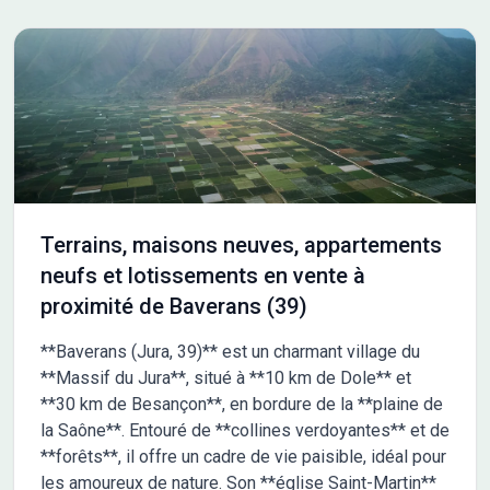
COOP HABITAT BOURGOGNE, le spécialiste du terrain
viabilisé. Permis d'aménager n° PA 71131 23 E0001
délivré le 06/06/23. Les informations sur les risques
auxquels ce bien est exposé sont disponibles sur le site
Géorisques : www.georisques.gouv.fr Non soumis au DPE
Terrains, maisons neuves, appartements
neufs et lotissements en vente à
proximité de Baverans (39)
**Baverans (Jura, 39)** est un charmant village du
**Massif du Jura**, situé à **10 km de Dole** et
**30 km de Besançon**, en bordure de la **plaine de
la Saône**. Entouré de **collines verdoyantes** et de
**forêts**, il offre un cadre de vie paisible, idéal pour
les amoureux de nature. Son **église Saint-Martin**