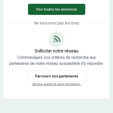
environnement naturel, son atmosphère conviviale et son
Voir toutes les annonces
dynamisme. Vous trouverez à proximité du lotissement : -
Écoles maternelle et primaire. - Commerces : boulangerie,
tabac-presse, épicerie, boucherie, coiffeur… - Restaurants
Ne baissons pas les bras
Les terrains sont viabilisés (raccordés avec regards
individuels de branchement aux réseaux électricité,
téléphone, eau potable, eaux pluviales et eaux usées),
bornés et libres de constructeurs. Surfaces disponibles : -
Lot 1 : vendu - Lot 2 de 903 m² à 60.000 € - SOUS OPTION -
Solliciter notre réseau
Lot 3 de 728 m² à 52.500 € - Lot 4 de 737 m² à 53.000 € -
Communiquez vos critères de recherche aux
Lot 5 de 718 m² à 52.000 € - Lot 6 de 727 m² à 49.900 € -
partenaires de notre réseau susceptible d'y répondre.
Lot 7 de 600 m² à 39.900 € - Lot 8 de 621 m² à 47.900 € -
Lot 9 de 646 m² à 49.900 € - Lot 10 de 680 m² à 51.900 €
Parcourir nos partenaires
Eligible au Prêt à taux 0 pour les primo accédants (sous
conditions de ressources) Eligible au Prêt accession de
Service gratuit et sans inscription.
30.000 € à 1% pour les salariés du secteur privé (sous
conditions de ressources) Pas de frais d'agence car en
direct avec le propriétaire. Vous souhaitez visiter ce lot à
bâtir ? Contactez nous! Retrouvez toutes les informations
sur notre site internet. (disponibilité, plan de bornage, etc)