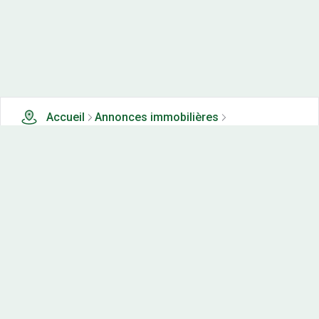
Accueil
Annonces immobilières
Tous les produits
3 terrains, maisons-neuves et appartements neufs à
vendre à Bellefontaine (39)
Nos-terrains.com offre une vitrine exclusive
aux acteurs de l'immobilier.