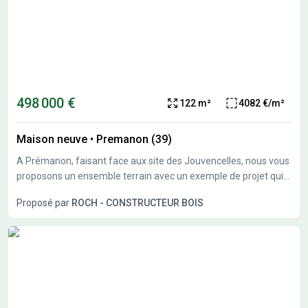
498 000 €
122 m²
4082 €/m²
Maison neuve
•
Premanon (39)
A Prémanon, faisant face aux site des Jouvencelles, nous vous
proposons un ensemble terrain avec un exemple de projet qui
reste à personnaliser ou modifier à votre convenance. Terrain
Proposé par
ROCH - CONSTRUCTEUR BOIS
exposé sud.