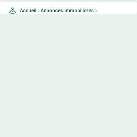
Accueil
Annonces immobilières
Tous les produits
103 terrains, maisons-neuves et appartements neufs à
vendre à Boulieu les annonay (71)
Nos-terrains.com offre une vitrine exclusive
aux acteurs de l'immobilier.
Diffuser vos annonces
Contactez-nous