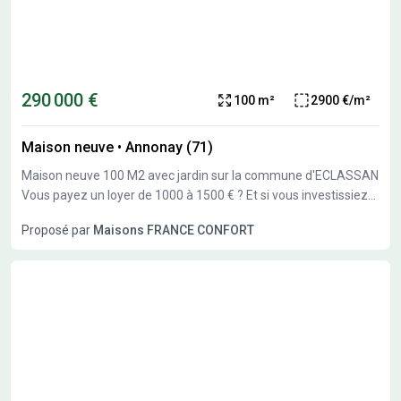
290 000 €
100 m²
2900 €/m²
Maison neuve
•
Annonay (71)
Maison neuve 100 M2 avec jardin sur la commune d'ECLASSAN
Vous payez un loyer de 1000 à 1500 € ? Et si vous investissiez
pour vous ? Découvrez ce projet de maison neuve de 100 m²
Proposé par
Maisons FRANCE CONFORT
sur terrain sélectionné. &#10004;&#65039;3 grandes
chambres &#10004;&#65039; Grande pièce de vie lumineuse
&#10004;&#65039; Norme RE2020 &#10004;&#65039; Projet
personnalisable &#10004;&#65039; Contrat CCMI sécurisé
&#128176; Projet global : 290000 € &#128202; Étude de
financement gratuite &#127974; Accompagnement bancaire
inclus Garantie de livraison - prix ferme - sérénité totale.
&#128222; Contactez Amandine Maggioni pour une étude
personnalisée, sans engagement