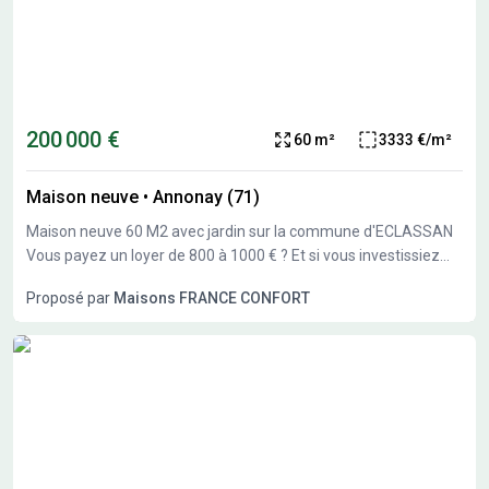
200 000 €
60 m²
3333 €/m²
Maison neuve
•
Annonay (71)
Maison neuve 60 M2 avec jardin sur la commune d'ECLASSAN
Vous payez un loyer de 800 à 1000 € ? Et si vous investissiez
pour vous ? Découvrez ce projet de maison neuve de 60 m² sur
Proposé par
Maisons FRANCE CONFORT
terrain sélectionné. &#10004;&#65039;2 grandes chambres
&#10004;&#65039; Grande pièce de vie lumineuse
&#10004;&#65039; Norme RE2020 &#10004;&#65039; Projet
personnalisable &#10004;&#65039; Contrat CCMI sécurisé
&#128176; Projet global : 200000 € &#128202; Étude de
financement gratuite &#127974; Accompagnement bancaire
inclus Garantie de livraison - prix ferme - sérénité totale.
&#128222; Contactez Amandine Maggioni pour une étude