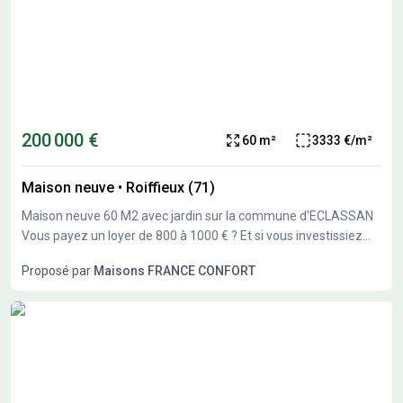
200 000 €
60 m²
3333 €/m²
Maison neuve
•
Roiffieux (71)
Maison neuve 60 M2 avec jardin sur la commune d'ECLASSAN
Vous payez un loyer de 800 à 1000 € ? Et si vous investissiez
pour vous ? Découvrez ce projet de maison neuve de 60 m² sur
Proposé par
Maisons FRANCE CONFORT
terrain sélectionné. &#10004;&#65039;2 grandes chambres
&#10004;&#65039; Grande pièce de vie lumineuse
&#10004;&#65039; Norme RE2020 &#10004;&#65039; Projet
personnalisable &#10004;&#65039; Contrat CCMI sécurisé
&#128176; Projet global : 200000 € &#128202; Étude de
financement gratuite &#127974; Accompagnement bancaire
inclus Garantie de livraison - prix ferme - sérénité totale.