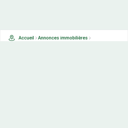
Accueil
Annonces immobilières
Tous les produits
0 terrains, maisons-neuves et appartements neufs à
vendre à Busserotte et montenaille (21)
Nos-terrains.com offre une vitrine exclusive
aux acteurs de l'immobilier.