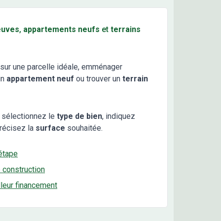
euves
,
appartements neufs
et
terrains
sur une parcelle idéale, emménager
un
appartement neuf
ou trouver un
terrain
 sélectionnez le
type de bien
, indiquez
récisez la
surface
souhaitée.
étape
e construction
lleur financement