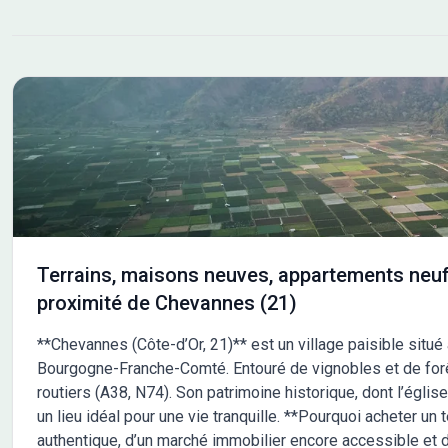
trouvent à moins de 10 km. L'autoroute A31 est
accessible à 10 km, facilitant vos déplacements. De
nombreuses écoles sont implantées dans les environs,
notamment des écoles maternelles, élémentaires,
primaires ainsi qu'un collège. Vous trouverez également
des commerces à proximité. NOUS CONTACTER Ce
terrain est vendu par un partenaire de Maisons France
Confort Melun au prix de 99 000 euros. Pour plus
d'informations et découvrir ce terrain, n'hésitez pas à
contacter Franck ALANOE au 06-27-23-96-64. Il vous
accompagnera dans votre projet de construction.
Terrains, maisons neuves, appartements neuf
proximité de Chevannes (21)
**Chevannes (Côte-d’Or, 21)** est un village paisible situé
Bourgogne-Franche-Comté. Entouré de vignobles et de forêts
routiers (A38, N74). Son patrimoine historique, dont l’églis
un lieu idéal pour une vie tranquille. **Pourquoi acheter un
authentique, d’un marché immobilier encore accessible et d