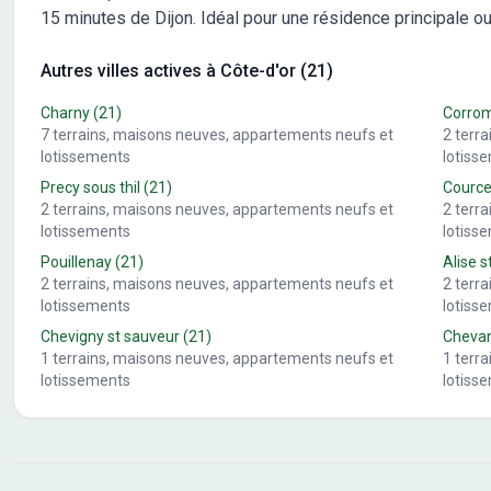
15 minutes de Dijon. Idéal pour une résidence principale o
Autres villes actives à Côte-d'or (21)
Charny
(21)
Corro
7
terrains, maisons neuves, appartements neufs et
2
terr
lotissements
lotiss
Precy sous thil
(21)
Cource
2
terrains, maisons neuves, appartements neufs et
2
terr
lotissements
lotiss
Pouillenay
(21)
Alise s
2
terrains, maisons neuves, appartements neufs et
2
terr
lotissements
lotiss
Chevigny st sauveur
(21)
Cheva
1
terrains, maisons neuves, appartements neufs et
1
terr
lotissements
lotiss