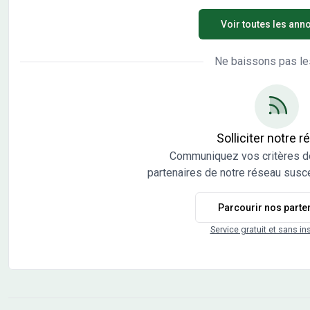
cour d'un quartier résidentiel calme et verdoyant.
tota
Voir toutes les ann
Profitez de grandes parcelles aménagées, d'un
LOT 
sentier piétonnier, d'une voirie partagée et de deux
élec
espaces verts paysagers pour un cadre de vie
offr
Ne baissons pas le
agréable et lumineux. Et pour le plaisir des yeux : des
vue 
vues dégagées sur Besançon et ses forts, offrant un
cons
environnement préservé et privilégié. Confort, espace
champêtre. A proxim
et qualité de vie au rendez-vous - votre futur chez-
2 km,
vous vous attend à Pirey ! *Le Prêt à Taux Zéro (PTZ)
€ TT
Solliciter notre 
est réservé aux primo-accédants pour l'achat d'un
Communiquez vos critères d
logement en résidence principale, soumis à
partenaires de notre réseau susce
conditions de revenus. Les informations sur l'état des
risques auxquels ce bien est exposé sont disponibles
Parcourir nos parte
sur le site Géorisques : www.georisques.gouv.fr
Service gratuit et sans in