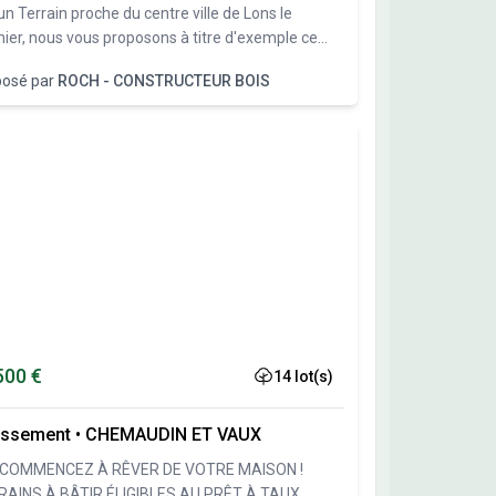
un Terrain proche du centre ville de Lons le
ier, nous vous proposons à titre d'exemple ce
et personnalisable
posé par
ROCH - CONSTRUCTEUR BOIS
500 €
14 lot(s)
issement
•
CHEMAUDIN ET VAUX
)COMMENCEZ À RÊVER DE VOTRE MAISON !
RAINS À BÂTIR ÉLIGIBLES AU PRÊT À TAUX