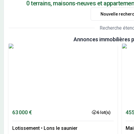
0 terrains, maisons-neuves et appartement
Nouvelle recher
Recherche éten
Annonces immobilières pr
63 000 €
455
6 lot(s)
Lotissement
•
Lons le saunier
Mai