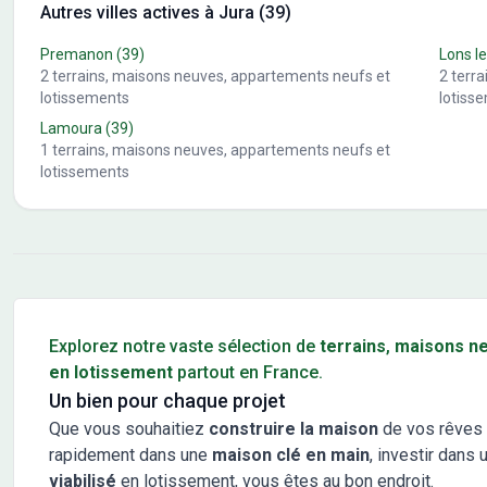
Autres villes actives à Jura (39)
Premanon
(39)
Lons le
2
terrains, maisons neuves, appartements neufs et
2
terr
lotissements
lotiss
Lamoura
(39)
1
terrains, maisons neuves, appartements neufs et
lotissements
Conseils pour l'achat d'un bien immobilier
Explorez notre vaste sélection de
terrains
,
maisons n
en lotissement
partout en France.
Un bien pour chaque projet
Que vous souhaitiez
construire la maison
de vos rêves 
rapidement dans une
maison clé en main
, investir dans 
viabilisé
en lotissement, vous êtes au bon endroit.