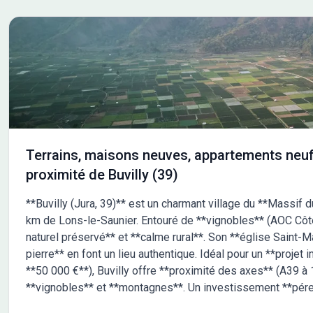
Terrains, maisons neuves, appartements neuf
proximité de Buvilly (39)
**Buvilly (Jura, 39)** est un charmant village du **Massif d
km de Lons-le-Saunier. Entouré de **vignobles** (AOC Côtes 
naturel préservé** et **calme rural**. Son **église Saint-M
pierre** en font un lieu authentique. Idéal pour un **projet i
**50 000 €**), Buvilly offre **proximité des axes** (A39 à 1
**vignobles** et **montagnes**. Un investissement **péren