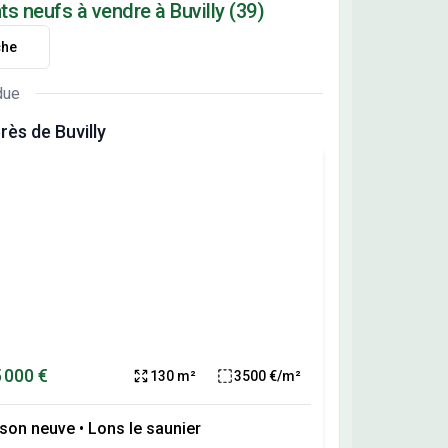
s neufs à vendre à Buvilly (39)
che
due
ès de Buvilly
 000 €
130 m²
3500 €/m²
son neuve
•
Lons le saunier