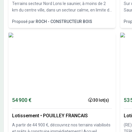
Terrains secteur Nord Lons le saunier, à moins de 2
Sur 
km du centre ville, dans un secteur calme, en limite de
Saun
zone constructible, nous vous proposons plusieurs
proj
Proposé par
ROCH - CONSTRUCTEUR BOIS
Pro
terrains constructibles de 550 à 1300M²
54 900 €
53 
30 lot(s)
Lotissement
•
POUILLEY FRANCAIS
Lot
A partir de 44 900 €, découvrez nos terrains viabilisés
(RE
et prêts à construire immédiatement ! Accueil
TER