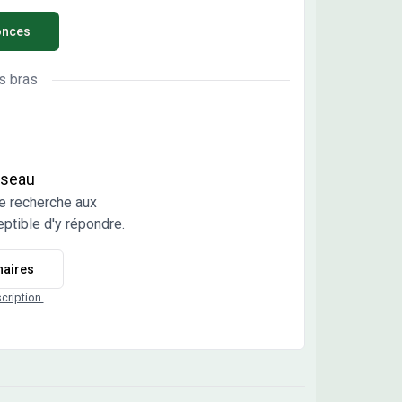
l 12 terrains à bâtir libres de tout constructeur.
onces
8 : Parcelle entièrement viabilisée (eau,
tricité, gaz, Télécom, assainissement collectif),
ant une belle surface de 987 m² et une incroyable
s bras
sur l'Abbaye de Notre Dame du Miroir, venez
truire la maison de vos rêves dans un cadre
ité : RPI, autoroute verte (A39) à
 restaurant, petits commerçants, … Prix : 31 000
C. Pas de frais d'Agence, ni de frais de dossier.
réseau
e recherche aux
ptible d'y répondre.
naires
scription.