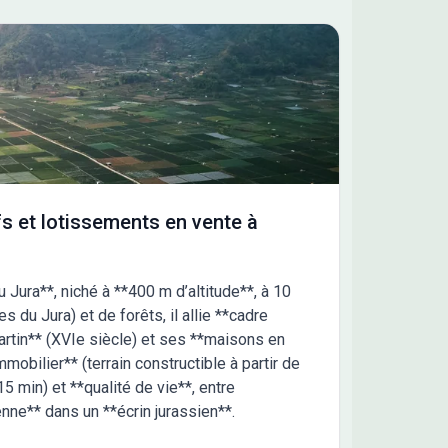
s et lotissements en vente à
u Jura**, niché à **400 m d’altitude**, à 10
du Jura) et de forêts, il allie **cadre
artin** (XVIe siècle) et ses **maisons en
mmobilier** (terrain constructible à partir de
5 min) et **qualité de vie**, entre
ne** dans un **écrin jurassien**.