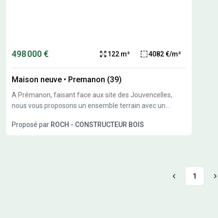
parcelles disponibles.
498 000 €
122 m²
4082 €/m²
Maison neuve
•
Premanon (39)
A Prémanon, faisant face aux site des Jouvencelles,
nous vous proposons un ensemble terrain avec un
exemple de projet qui reste à personnaliser ou modifier à
Proposé par
ROCH - CONSTRUCTEUR BOIS
votre convenance. Terrain exposé sud.
1