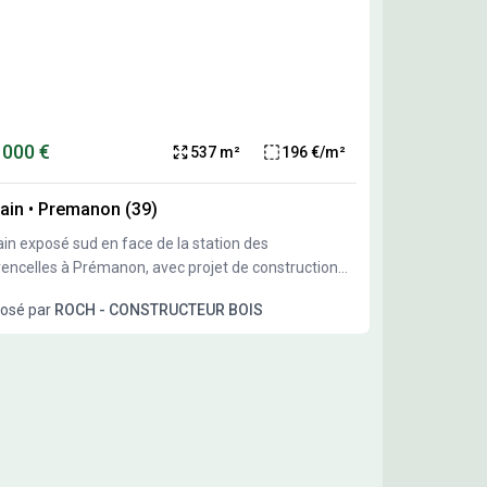
 000 €
537 m²
196 €/m²
ain
•
Premanon (39)
ain exposé sud en face de la station des
encelles à Prémanon, avec projet de construction
on Bois Roch Constructeur Bois.
osé par
ROCH - CONSTRUCTEUR BOIS