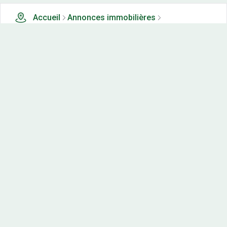
Accueil
Annonces immobilières
Tous les produits
103 terrains, maisons-neuves et appartements neufs à
vendre à Darbres (71)
Nos-terrains.com offre une vitrine exclusive
aux acteurs de l'immobilier.
Diffuser vos annonces
Contactez-nous