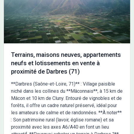
rendez-vous découverte, contactez : Mélanie DEFFOBIS -
Maison France Confort, Agence de Vallon Pont d'Arc 06 46 26
20 66
Terrains, maisons neuves, appartements
neufs et lotissements en vente à
proximité de Darbres (71)
**Darbres (Saône-et-Loire, 71)** : Village paisible
niché dans les collines du **Mâconnais**, à 15 km de
Mâcon et 10 km de Cluny. Entouré de vignobles et de
forêts, il offre un cadre naturel préservé, idéal pour
les amateurs de calme et de randonnées. **À noter**
: Son patrimoine rural (lavoir, église romane) et sa
proximité avec les axes A6/A40 en font un lieu