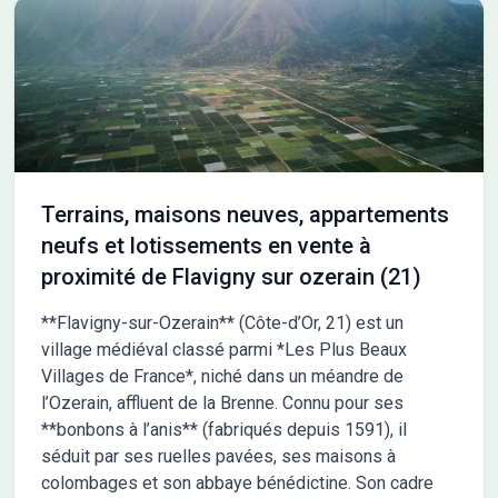
autour du bien, facilitant vos achats quotidiens. Pour plus
d'informations sur cette opportunité, n'hésitez pas à contacter
Cedric YAHIAOUI au 06-66-57-00-63. Il se tient à votre
disposition pour vous accompagner dans votre projet.
Terrains, maisons neuves, appartements
neufs et lotissements en vente à
proximité de Flavigny sur ozerain (21)
**Flavigny-sur-Ozerain** (Côte-d’Or, 21) est un
village médiéval classé parmi *Les Plus Beaux
Villages de France*, niché dans un méandre de
l’Ozerain, affluent de la Brenne. Connu pour ses
**bonbons à l’anis** (fabriqués depuis 1591), il
séduit par ses ruelles pavées, ses maisons à
colombages et son abbaye bénédictine. Son cadre