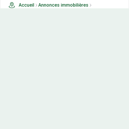
Accueil
Annonces immobilières
Tous les produits
10 terrains, maisons-neuves et appartements neufs à
vendre à Flavigny sur ozerain (21)
Nos-terrains.com offre une vitrine exclusive
aux acteurs de l'immobilier.
Diffuser vos annonces
Contactez-nous