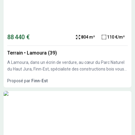
88 440 €
804 m²
110 €/m²
Terrain
•
Lamoura (39)
A Lamoura, dans un écrin de verdure, au cœur du Parc Naturel
du Haut Jura, Finn-Est, spécialiste des constructions bois vous
propose plusieurs parcelles pour y construire votre future
Proposé par
Finn-Est
maison. Esprit chalet ou plus contemporain, toute nos
réalisations sont faites sur mesure, selon vos souhaits et en
harmonie totale avec le terrain. N’hésitez pas à nous contacter
pour parler ensemble de votre projet et réaliser ensemble votre
rêve d’une maison bois confortable, chaleureuse, et répondant
à toutes les normes en vigueur. A partir de 350 000€ (selon
surface et prestations) Dernières parcelles disponibles.