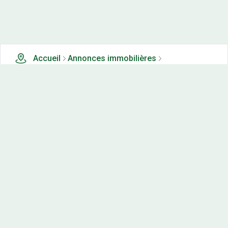
Accueil
Annonces immobilières
Tous les produits
74 terrains, maisons-neuves et appartements neufs à
vendre à Jura (39)
Nos-terrains.com offre une vitrine exclusive
aux acteurs de l'immobilier.