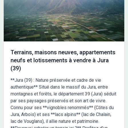
garanties bancaires sans équivalent sécurisant votre
investissement, et surtout des assurances construction parmi
les meilleures. Avec notre expérience reconnue par tous les
professionnels, nous vous accompagnons dans l'intégralité de
votre projet afin de vous aider à chiffrer tous les frais annexes
de votre construction et vous permettre d'aller jusqu'à la
remise des clés en toute sérénité. Ref SG 2648
Terrains, maisons neuves, appartements
neufs et lotissements à vendre à Jura
(39)
**Jura (39) : Nature préservée et cadre de vie
authentique** Situé dans le massif du Jura, entre
montagnes et forêts, le département 39 (Jura) séduit
par ses paysages préservés et son art de vivre.
Connu pour ses **vignobles renommés** (Côtes du
Jura, Arbois) et ses **lacs alpins** (lac de Chalain,
lac de Vouglans), il allie nature et patrimoine.