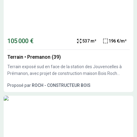
TTC. Pas de frais d'Agence, ni de frais de dossier.
105 000 €
537 m²
196 €/m²
Terrain
•
Premanon (39)
Terrain exposé sud en face de la station des Jouvencelles à
Prémanon, avec projet de construction maison Bois Roch
Constructeur Bois.
Proposé par
ROCH - CONSTRUCTEUR BOIS