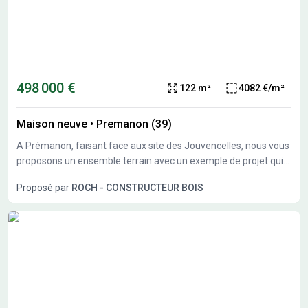
498 000 €
122 m²
4082 €/m²
Maison neuve
•
Premanon (39)
A Prémanon, faisant face aux site des Jouvencelles, nous vous
proposons un ensemble terrain avec un exemple de projet qui
reste à personnaliser ou modifier à votre convenance. Terrain
Proposé par
ROCH - CONSTRUCTEUR BOIS
exposé sud.