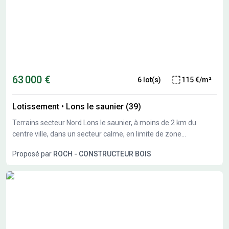
63 000 €
6 lot(s)
115 €/m²
Lotissement
•
Lons le saunier (39)
Terrains secteur Nord Lons le saunier, à moins de 2 km du
centre ville, dans un secteur calme, en limite de zone
constructible, nous vous proposons plusieurs terrains
Proposé par
ROCH - CONSTRUCTEUR BOIS
constructibles de 550 à 1300M²