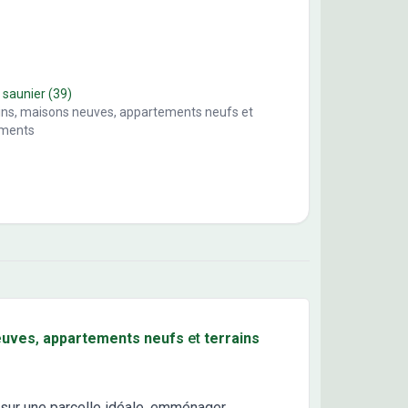
 saunier
(39)
ains, maisons neuves, appartements neufs et
ements
euves
,
appartements neufs
et
terrains
sur une parcelle idéale, emménager