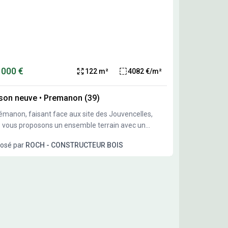
 000 €
122 m²
4082 €/m²
son neuve
•
Premanon (39)
émanon, faisant face aux site des Jouvencelles,
 vous proposons un ensemble terrain avec un
ple de projet qui reste à personnaliser ou modifier à
osé par
ROCH - CONSTRUCTEUR BOIS
e convenance. Terrain exposé sud.