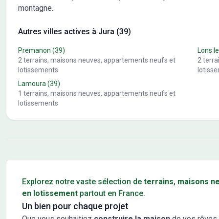
montagne.
Autres villes actives à Jura (39)
Premanon
(39)
Lons le
2
terrains, maisons neuves, appartements neufs et
2
terr
lotissements
lotiss
Lamoura
(39)
1
terrains, maisons neuves, appartements neufs et
lotissements
Conseils pour l'achat d'un bien immobilier
Explorez notre vaste sélection de
terrains
,
maisons n
en lotissement
partout en France.
Un bien pour chaque projet
Que vous souhaitiez
construire la maison
de vos rêves 