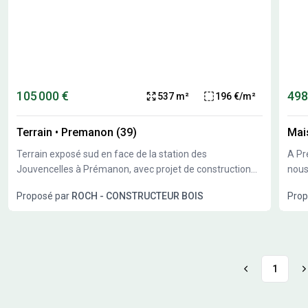
105 000 €
498
537 m²
196 €/m²
Terrain
•
Premanon (39)
Mai
Terrain exposé sud en face de la station des
A Pr
Jouvencelles à Prémanon, avec projet de construction
nous
maison Bois Roch Constructeur Bois.
exem
Proposé par
ROCH - CONSTRUCTEUR BOIS
Prop
votr
1