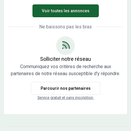
résidentiel calme et verdoyant. Profitez de grandes
Voir toutes les annonces
parcelles aménagées, d'un sentier piétonnier, d'une voirie
partagée et de deux espaces verts paysagers pour un
cadre de vie agréable et lumineux. Et pour le plaisir des
Ne baissons pas les bras
yeux : des vues dégagées sur Besançon et ses forts,
offrant un environnement préservé et privilégié. Confort,
espace et qualité de vie au rendez-vous - votre futur
chez-vous vous attend à Pirey ! *Le Prêt à Taux Zéro
(PTZ) est réservé aux primo-accédants pour l'achat d'un
Solliciter notre réseau
logement en résidence principale, soumis à conditions de
Communiquez vos critères de recherche aux
revenus. Les informations sur l'état des risques auxquels
partenaires de notre réseau susceptible d'y répondre.
ce bien est exposé sont disponibles sur le site Géorisques :
www.georisques.gouv.fr
Parcourir nos partenaires
Service gratuit et sans inscription.