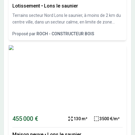
Lotissement
•
Lons le saunier
Terrains secteur Nord Lons le saunier, à moins de 2 km du
centre ville, dans un secteur calme, en limite de zone
constructible, nous vous proposons plusieurs terrains
Proposé par
ROCH - CONSTRUCTEUR BOIS
constructibles de 550 à 1300M²
455 000 €
130 m²
3500 €/m²
Maison neuve
•
Lons le saunier