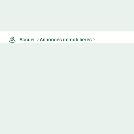
Accueil
Annonces immobilières
Tous les produits
0 terrains, maisons-neuves et appartements neufs à
vendre à La ferte (39)
Nos-terrains.com offre une vitrine exclusive
aux acteurs de l'immobilier.