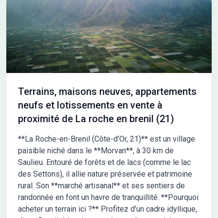
autour du bien, facilitant vos achats quotidiens. Pour plus
d'informations sur cette opportunité, n'hésitez pas à contacter
Cedric YAHIAOUI au 06-66-57-00-63. Il se tient à votre
disposition pour vous accompagner dans votre projet.
Terrains, maisons neuves, appartements
neufs et lotissements en vente à
proximité de La roche en brenil (21)
**La Roche-en-Brenil (Côte-d’Or, 21)** est un village
paisible niché dans le **Morvan**, à 30 km de
Saulieu. Entouré de forêts et de lacs (comme le lac
des Settons), il allie nature préservée et patrimoine
rural. Son **marché artisanal** et ses sentiers de
randonnée en font un havre de tranquillité. **Pourquoi
acheter un terrain ici ?** Profitez d’un cadre idyllique,